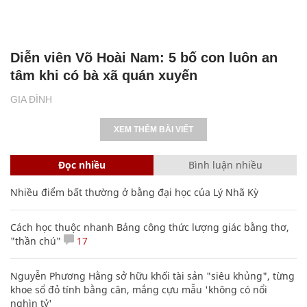
Diễn viên Võ Hoài Nam: 5 bố con luôn an
tâm khi có bà xã quán xuyến
GIA ĐÌNH
XEM THÊM BÀI VIẾT
Đọc nhiều
Bình luận nhiều
Nhiều điểm bất thường ở bằng đại học của Lý Nhã Kỳ
Cách học thuộc nhanh Bảng công thức lượng giác bằng thơ,
"thần chú"
17
Nguyễn Phương Hằng sở hữu khối tài sản "siêu khủng", từng
khoe sổ đỏ tính bằng cân, mắng cựu mẫu 'không có nổi
nghìn tỷ'