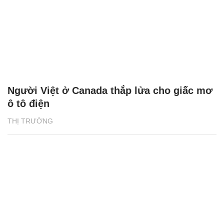
Người Việt ở Canada thắp lửa cho giấc mơ
ô tô điện
THỊ TRƯỜNG