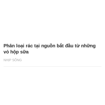
Phân loại rác tại nguồn bắt đầu từ những
vỏ hộp sữa
NHỊP SỐNG