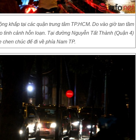
rộng khắp tại các quận trung tâm TP.HCM. Do vào giờ tan tầm
ào tình cảnh hỗn loạn. Tại đường Nguyễn Tất Thành (Quận 4)
e chen chúc để đi về phía Nam TP.