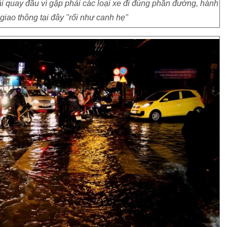
 quay đầu vì gặp phải các loại xe đi đúng phần đường, hành
giao thông tại đây "rối như canh hẹ"