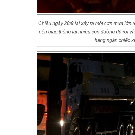
Chiều ngày 28/9 lại xảy ra một cơn mưa lớn 
nên giao thông tại nhiều con đường đã rơi v
hàng ngàn chiếc x