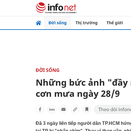
Đời sống
Thị trường
Thế giới
ĐỜI SỐNG
Những bức ảnh "đầy 
cơn mưa ngày 28/9
Đã 3 ngày liên tiếp người dân TP.HCM hứ
tại TP bị "nhấn chìm". Thay vì than vãn, 