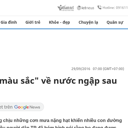
Hotline: 09161
Gia đình
Giới trẻ
Khỏe - đẹp
Chuyện lạ
Quân sự
29/09/2016 07:00 (GMT+07:00)
màu sắc" về nước ngập sau
ng chịu những cơn mưa nặng hạt khiến nhiều con đường
nhiều người dân TP đã hóm hỉnh nói rằng họ đang được