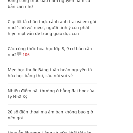
Bảng công thức đạo hàm nguyên hàm cơ
bản cần nhớ
Clip lột tả chân thực cảnh anh trai và em gái
như 'chó với mèo', người tinh ý còn phát
hiện một vấn đề trong giáo dục con
Các công thức hóa học lớp 8, 9 cơ bản cần
nhớ
106
Mẹo học thuộc Bảng tuần hoàn nguyên tố
hóa học bằng thơ, câu nói vui vẻ
Nhiều điểm bất thường ở bằng đại học của
Lý Nhã Kỳ
20 số điện thoại ma ám bạn không bao giờ
nên gọi
Nguyễn Phương Hằng sở hữu khối tài sản