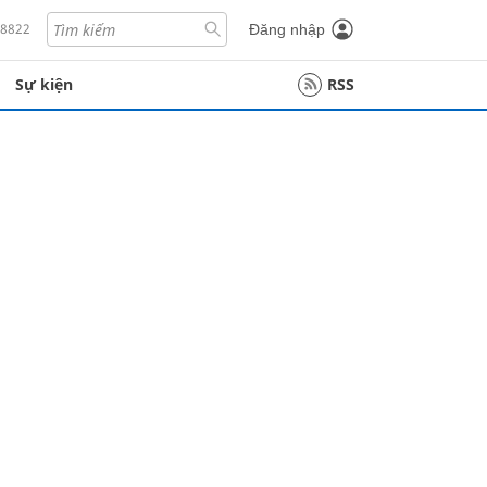
18822
Đăng nhập
Sự kiện
RSS