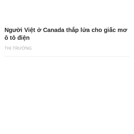
Người Việt ở Canada thắp lửa cho giấc mơ
ô tô điện
THỊ TRƯỜNG