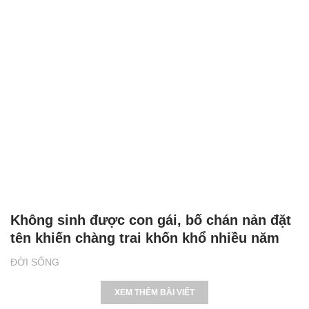
Không sinh được con gái, bố chán nản đặt
tên khiến chàng trai khốn khổ nhiều năm
ĐỜI SỐNG
XEM THÊM BÀI VIẾT