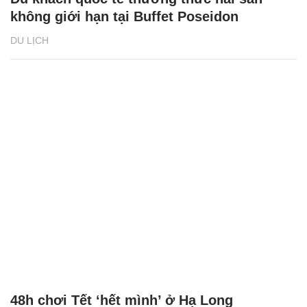
không giới hạn tại Buffet Poseidon
DU LỊCH
48h chơi Tết ‘hết mình’ ở Hạ Long