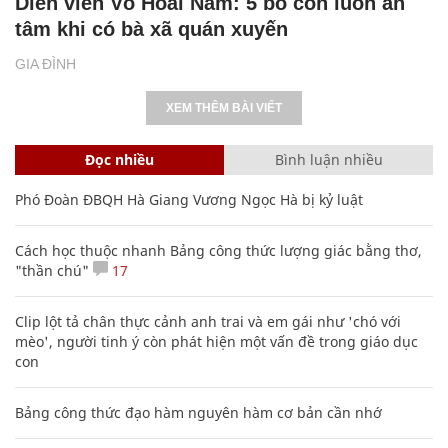
Diễn viên Võ Hoài Nam: 5 bố con luôn an
tâm khi có bà xã quán xuyến
GIA ĐÌNH
XEM THÊM BÀI VIẾT
Đọc nhiều
Bình luận nhiều
Phó Đoàn ĐBQH Hà Giang Vương Ngọc Hà bị kỷ luật
Cách học thuộc nhanh Bảng công thức lượng giác bằng thơ,
"thần chú"
17
Clip lột tả chân thực cảnh anh trai và em gái như 'chó với
mèo', người tinh ý còn phát hiện một vấn đề trong giáo dục
con
Bảng công thức đạo hàm nguyên hàm cơ bản cần nhớ