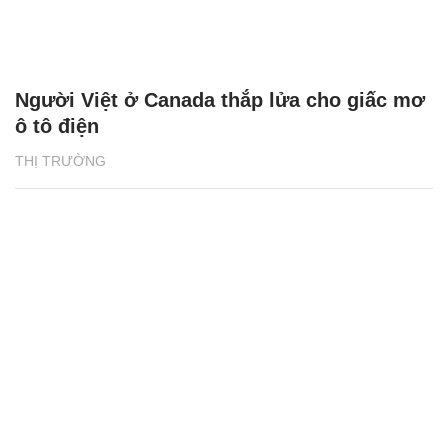
Người Việt ở Canada thắp lửa cho giấc mơ
ô tô điện
THỊ TRƯỜNG