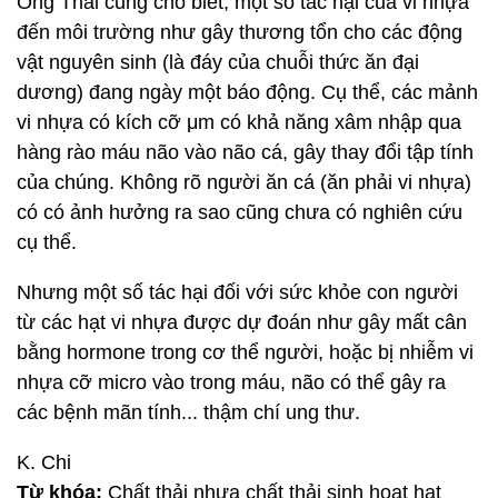
Ông Thái cũng cho biết, một số tác hại của vi nhựa
đến môi trường như gây thương tổn cho các động
vật nguyên sinh (là đáy của chuỗi thức ăn đại
dương) đang ngày một báo động. Cụ thể, các mảnh
vi nhựa có kích cỡ μm có khả năng xâm nhập qua
hàng rào máu não vào não cá, gây thay đổi tập tính
của chúng. Không rõ người ăn cá (ăn phải vi nhựa)
có có ảnh hưởng ra sao cũng chưa có nghiên cứu
cụ thể.
Nhưng một số tác hại đối với sức khỏe con người
từ các hạt vi nhựa được dự đoán như gây mất cân
bằng hormone trong cơ thể người, hoặc bị nhiễm vi
nhựa cỡ micro vào trong máu, não có thể gây ra
các bệnh mãn tính... thậm chí ung thư.
K. Chi
Từ khóa:
Chất thải nhựa chất thải sinh hoạt hạt