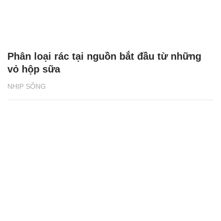
Phân loại rác tại nguồn bắt đầu từ những
vỏ hộp sữa
NHỊP SỐNG