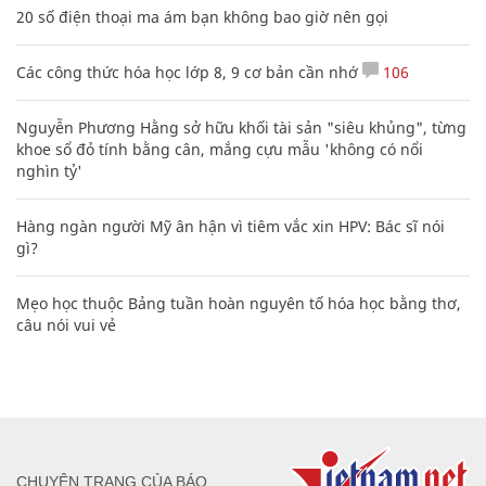
20 số điện thoại ma ám bạn không bao giờ nên gọi
Các công thức hóa học lớp 8, 9 cơ bản cần nhớ
106
Nguyễn Phương Hằng sở hữu khối tài sản "siêu khủng", từng
khoe sổ đỏ tính bằng cân, mắng cựu mẫu 'không có nổi
nghìn tỷ'
Hàng ngàn người Mỹ ân hận vì tiêm vắc xin HPV: Bác sĩ nói
gì?
Mẹo học thuộc Bảng tuần hoàn nguyên tố hóa học bằng thơ,
câu nói vui vẻ
CHUYÊN TRANG CỦA BÁO