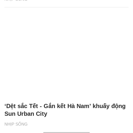
‘Dệt sắc Tết - Gắn kết Hà Nam’ khuấy động
Sun Urban City
NHỊP SỐNG