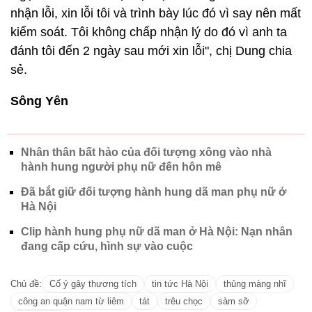
nhận lỗi, xin lỗi tôi và trình bày lúc đó vì say nên mất
kiểm soát. Tôi không chấp nhận lý do đó vì anh ta
đánh tôi đến 2 ngày sau mới xin lỗi", chị Dung chia
sẻ.
Sông Yên
Nhân thân bất hảo của đối tượng xông vào nhà
hành hung người phụ nữ đến hôn mê
Đã bắt giữ đối tượng hành hung dã man phụ nữ ở
Hà Nội
Clip hành hung phụ nữ dã man ở Hà Nội: Nạn nhân
đang cấp cứu, hình sự vào cuộc
Chủ đề:
Cố ý gây thương tích
tin tức Hà Nội
thủng màng nhĩ
công an quận nam từ liêm
tát
trêu chọc
sàm sỡ