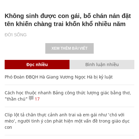
Không sinh được con gái, bố chán nản đặt
tên khiến chàng trai khốn khổ nhiều năm
ĐỜI SỐNG
XEM THÊM BÀI VIẾT
Đọc nhiều
Bình luận nhiều
Phó Đoàn ĐBQH Hà Giang Vương Ngọc Hà bị kỷ luật
Cách học thuộc nhanh Bảng công thức lượng giác bằng thơ,
"thần chú"
17
Clip lột tả chân thực cảnh anh trai và em gái như 'chó với
mèo', người tinh ý còn phát hiện một vấn đề trong giáo dục
con