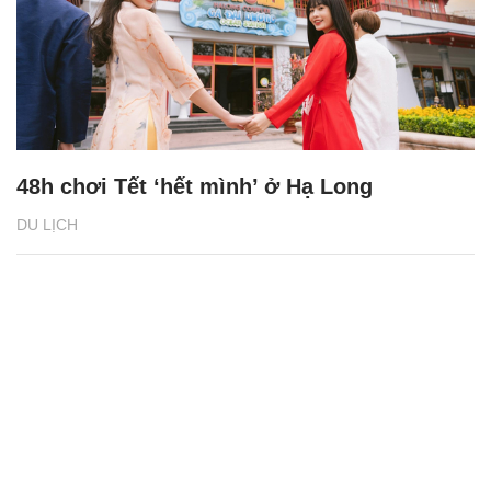
48h chơi Tết ‘hết mình’ ở Hạ Long
DU LỊCH