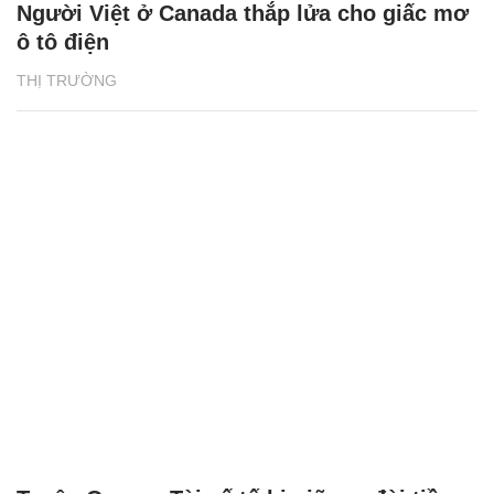
Người Việt ở Canada thắp lửa cho giấc mơ
ô tô điện
THỊ TRƯỜNG