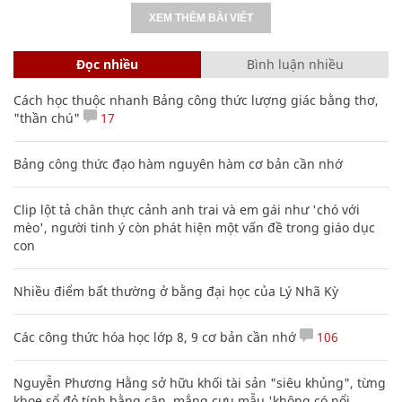
XEM THÊM BÀI VIẾT
Đọc nhiều
Bình luận nhiều
Cách học thuộc nhanh Bảng công thức lượng giác bằng thơ,
"thần chú"
17
Bảng công thức đạo hàm nguyên hàm cơ bản cần nhớ
Clip lột tả chân thực cảnh anh trai và em gái như 'chó với
mèo', người tinh ý còn phát hiện một vấn đề trong giáo dục
con
Nhiều điểm bất thường ở bằng đại học của Lý Nhã Kỳ
Các công thức hóa học lớp 8, 9 cơ bản cần nhớ
106
Nguyễn Phương Hằng sở hữu khối tài sản "siêu khủng", từng
khoe sổ đỏ tính bằng cân, mắng cựu mẫu 'không có nổi