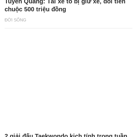
Tuyên Quang: Tài xế tố bị giữ xe, đòi tiền
chuộc 500 triệu đồng
ĐỜI SỐNG
2 giải đấu Taekwondo kịch tính trong tuần