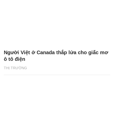
Người Việt ở Canada thắp lửa cho giấc mơ
ô tô điện
THỊ TRƯỜNG