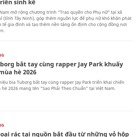
riển sinh kế
 Nam mở rộng chương trình “Trao quyền cho Phụ nữ” tại xã
ỉ (tỉnh Tây Ninh), góp thêm nguồn lực để phụ nữ khó khăn phát
nh tế gia đình và tạo thêm nền tảng ổn định cho cộng đồng nơi
ên.
NG
uborg bắt tay cùng rapper Jay Park khuấy
mùa hè 2026
iệu bia Tuborg bắt tay cùng rapper Jay Park triển khai chiến
 hè 2026 mang tên "Sao Phải Theo Chuẩn” tại Việt Nam.
NG
loại rác tại nguồn bắt đầu từ những vỏ hộp