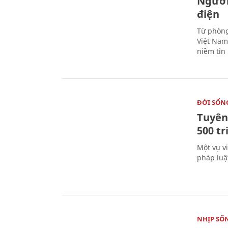
Người
điện
Từ phòng
Việt Nam 
niềm tin
ĐỜI SỐN
Tuyên 
500 t
Một vụ v
pháp luậ
NHỊP SỐ