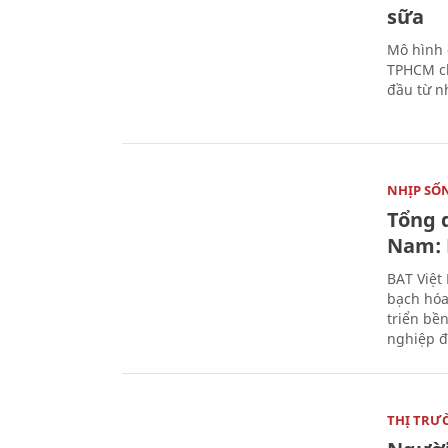
sữa
Mô hình 
TPHCM ch
đầu từ n
NHỊP SỐ
Tổng 
Nam: 
BAT Việt
bạch hóa
triển bề
nghiệp đ
THỊ TRƯ