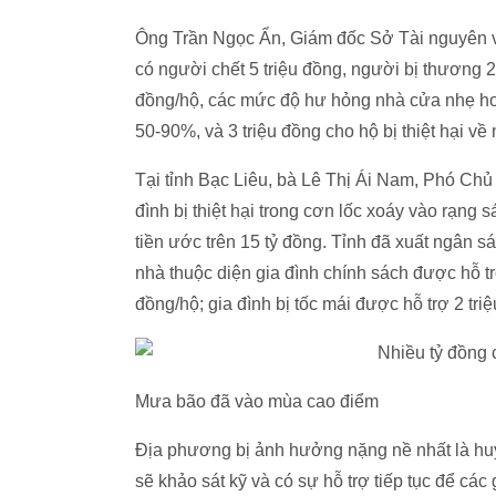
Ông Trần Ngọc Ẩn, Giám đốc Sở Tài nguyên và 
có người chết 5 triệu đồng, người bị thương 2
đồng/hộ, các mức độ hư hỏng nhà cửa nhẹ hơn s
50-90%, và 3 triệu đồng cho hộ bị thiệt hại v
Tại tỉnh Bạc Liêu, bà Lê Thị Ái Nam, Phó Chủ 
đình bị thiệt hại trong cơn lốc xoáy vào rạng s
tiền ước trên 15 tỷ đồng. Tỉnh đã xuất ngân sá
nhà thuộc diện gia đình chính sách được hỗ tr
đồng/hộ; gia đình bị tốc mái được hỗ trợ 2 tri
Mưa bão đã vào mùa cao điểm
Địa phương bị ảnh hưởng nặng nề nhất là h
sẽ khảo sát kỹ và có sự hỗ trợ tiếp tục để cá