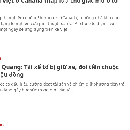
 Việt ở Canada thắp lửa cho giấc mơ ô tô
 thí nghiệm nhỏ ở Sherbrooke (Canada), những nhà khoa học
lặng lẽ nghiên cứu pin, thuật toán và AI cho ô tô điện – với
 một ngày sẽ ứng dụng trên xe Việt.
G
Quang: Tài xế tố bị giữ xe, đòi tiền chuộc
riệu đồng
iệc có dấu hiệu cưỡng đoạt tài sản và chiếm giữ phương tiện trái
t đang gây bức xúc trong giới vận tải.
NG