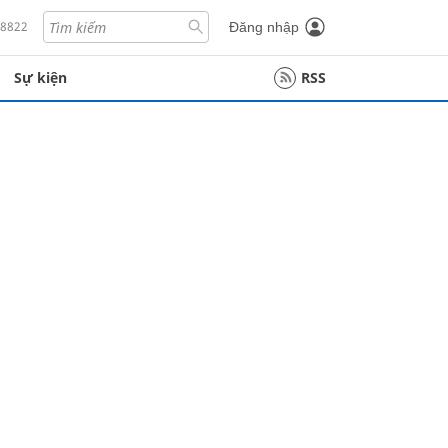
18822
Đăng nhập
Sự kiện
RSS