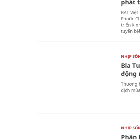
phát t
BAT Việt
Phước Ch
triển ki
tuyến bi
NHỊP SỐ
Bia T
động 
Thương h
dịch mùa
NHỊP SỐ
Phân 