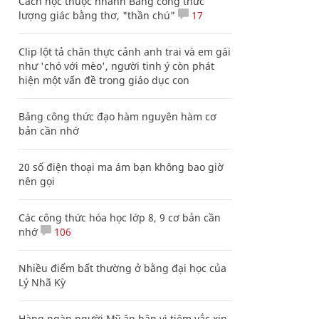
Cách học thuộc nhanh Bảng công thức
lượng giác bằng thơ, "thần chú"
17
Clip lột tả chân thực cảnh anh trai và em gái
như 'chó với mèo', người tinh ý còn phát
hiện một vấn đề trong giáo dục con
Bảng công thức đạo hàm nguyên hàm cơ
bản cần nhớ
20 số điện thoại ma ám bạn không bao giờ
nên gọi
Các công thức hóa học lớp 8, 9 cơ bản cần
nhớ
106
Nhiều điểm bất thường ở bằng đại học của
Lý Nhã Kỳ
Hàng ngàn người Mỹ ân hận vì tiêm vắc xin