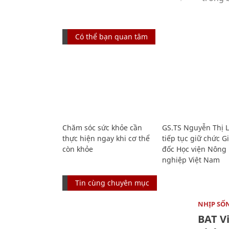
Có thể bạn quan tâm
Chăm sóc sức khỏe cần
GS.TS Nguyễn Thị 
thực hiện ngay khi cơ thể
tiếp tục giữ chức 
còn khỏe
đốc Học viện Nông
nghiệp Việt Nam
Tin cùng chuyên mục
NHỊP SỐ
BAT V