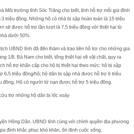
Môi trường tỉnh Sóc Trăng cho biết, tỉnh hỗ trợ mỗi gia đình
-3 triệu đồng. Những hộ có nhà bị sập hoàn toàn là 15 triệu
ẽ được hỗ trợ lần lượt là 7,5 triệu đồng với thiệt hại từ
ề nhà dưới 50%.
tịch UBND tỉnh đã đến thăm và trao tiền hỗ trợ cho những gia
áng 1/8. Bà Nam cho biết, tổng thiệt hại về vật chất, quy ra
ch hỗ trợ khẩn cấp cho hộ bị thiệt hại theo mức: hộ bị sập
ợ 6,5 triệu đồng/hộ; hộ dân bị sập nhà được hỗ trợ 6 triệu
ệu đồng. Hộ có người tử nạn được hỗ trợ 5 triệu đồng.
uyện Hồng Dân. UBND tỉnh cùng với chính quyền địa phương
c gia đình khắc phục khó khăn, ổn định cuộc sống.