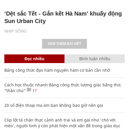
‘Dệt sắc Tết - Gắn kết Hà Nam’ khuấy động
Sun Urban City
NHỊP SỐNG
XEM THÊM BÀI VIẾT
Đọc nhiều
Bình luận nhiều
Bảng công thức đạo hàm nguyên hàm cơ bản cần nhớ
Cách học thuộc nhanh Bảng công thức lượng giác bằng thơ,
"thần chú"
17
20 số điện thoại ma ám bạn không bao giờ nên gọi
Clip lột tả chân thực cảnh anh trai và em gái như 'chó với
mèo', người tinh ý còn phát hiện một vấn đề trong giáo dục