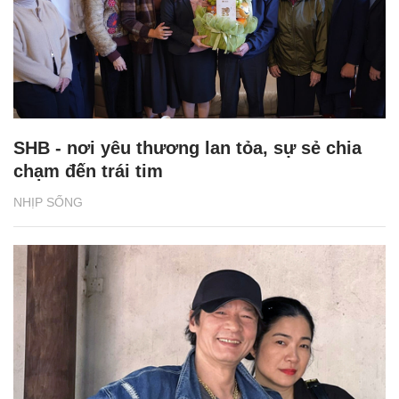
SHB - nơi yêu thương lan tỏa, sự sẻ chia
chạm đến trái tim
NHỊP SỐNG