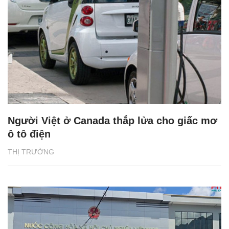
Người Việt ở Canada thắp lửa cho giấc mơ
ô tô điện
THỊ TRƯỜNG