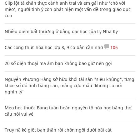
Clip lột tả chân thực cảnh anh trai và em gái như 'chó với
mèo', người tinh ý còn phát hiện một vấn đề trong giáo dục
con
Nhiều điểm bất thường ở bằng đại học của Lý Nhã Kỳ
Các công thức hóa học lớp 8, 9 cơ bản cần nhớ
106
20 số điện thoại ma ám bạn không bao giờ nên gọi
Nguyễn Phương Hằng sở hữu khối tài sản "siêu khủng", từng
khoe sổ đỏ tính bằng cân, mắng cựu mẫu 'không có nổi
nghìn tỷ'
Mẹo học thuộc Bảng tuần hoàn nguyên tố hóa học bằng thơ,
câu nói vui vẻ
Truy nã kẻ giết bạn thân rồi chôn ngồi dưới bãi cát