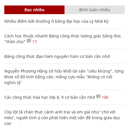
Đọc nhiều
Bình luận nhiều
Nhiều điểm bất thường ở bằng đại học của Lý Nhã Kỳ
Cách học thuộc nhanh Bảng công thức lượng giác bằng thơ,
"thần chú"
17
Bảng công thức đạo hàm nguyên hàm cơ bản cần nhớ
Nguyễn Phương Hằng sở hữu khối tài sản "siêu khủng", từng
khoe sổ đỏ tính bằng cân, mắng cựu mẫu 'không có nổi
nghìn tỷ'
Các công thức hóa học lớp 8, 9 cơ bản cần nhớ
106
Clip lột tả chân thực cảnh anh trai và em gái như 'chó với
mèo', người tinh ý còn phát hiện một vấn đề trong giáo dục
con