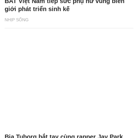
BAT Việt Nam tiếp sức phụ nữ vùng biên
giới phát triển sinh kế
NHỊP SỐNG
Bia Tuborg bắt tay cùng rapper Jay Park