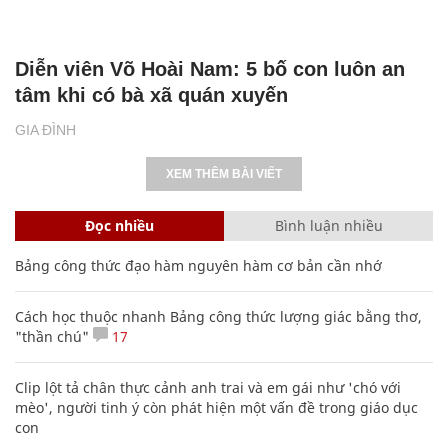
Diễn viên Võ Hoài Nam: 5 bố con luôn an
tâm khi có bà xã quán xuyến
GIA ĐÌNH
XEM THÊM BÀI VIẾT
Đọc nhiều
Bình luận nhiều
Bảng công thức đạo hàm nguyên hàm cơ bản cần nhớ
Cách học thuộc nhanh Bảng công thức lượng giác bằng thơ,
"thần chú"
17
Clip lột tả chân thực cảnh anh trai và em gái như 'chó với
mèo', người tinh ý còn phát hiện một vấn đề trong giáo dục
con