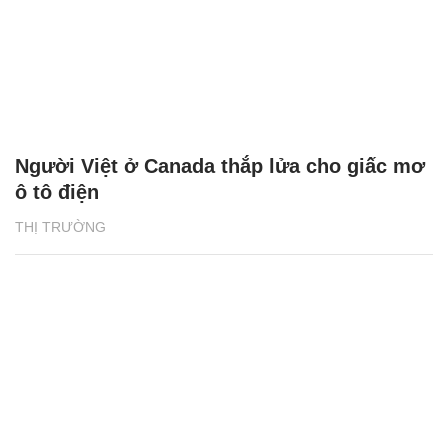
Người Việt ở Canada thắp lửa cho giấc mơ
ô tô điện
THỊ TRƯỜNG