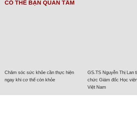
CÓ THỂ BẠN QUAN TÂM
Chăm sóc sức khỏe cần thực hiện
GS.TS Nguyễn Thị Lan ti
ngay khi cơ thể còn khỏe
chức Giám đốc Học viện
Việt Nam