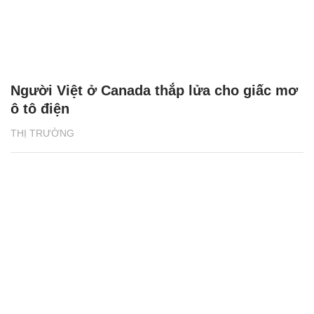
Người Việt ở Canada thắp lửa cho giấc mơ
ô tô điện
THỊ TRƯỜNG