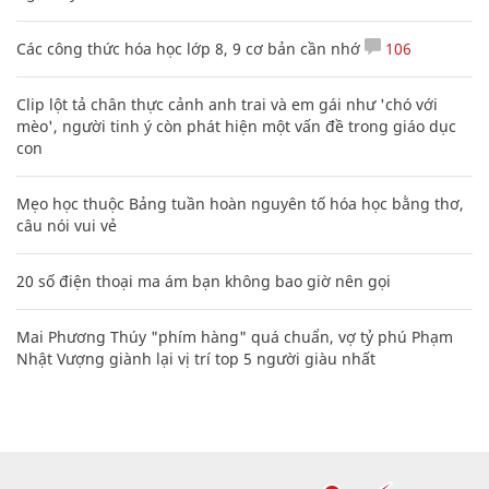
Các công thức hóa học lớp 8, 9 cơ bản cần nhớ
106
Clip lột tả chân thực cảnh anh trai và em gái như 'chó với
mèo', người tinh ý còn phát hiện một vấn đề trong giáo dục
con
Mẹo học thuộc Bảng tuần hoàn nguyên tố hóa học bằng thơ,
câu nói vui vẻ
20 số điện thoại ma ám bạn không bao giờ nên gọi
Mai Phương Thúy "phím hàng" quá chuẩn, vợ tỷ phú Phạm
Nhật Vượng giành lại vị trí top 5 người giàu nhất