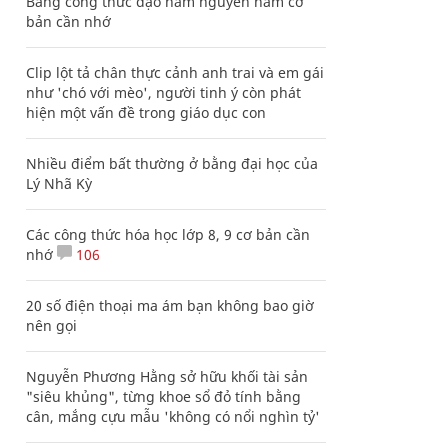
Bảng công thức đạo hàm nguyên hàm cơ
bản cần nhớ
Clip lột tả chân thực cảnh anh trai và em gái
như 'chó với mèo', người tinh ý còn phát
hiện một vấn đề trong giáo dục con
Nhiều điểm bất thường ở bằng đại học của
Lý Nhã Kỳ
Các công thức hóa học lớp 8, 9 cơ bản cần
nhớ
106
20 số điện thoại ma ám bạn không bao giờ
nên gọi
Nguyễn Phương Hằng sở hữu khối tài sản
"siêu khủng", từng khoe sổ đỏ tính bằng
cân, mắng cựu mẫu 'không có nổi nghìn tỷ'