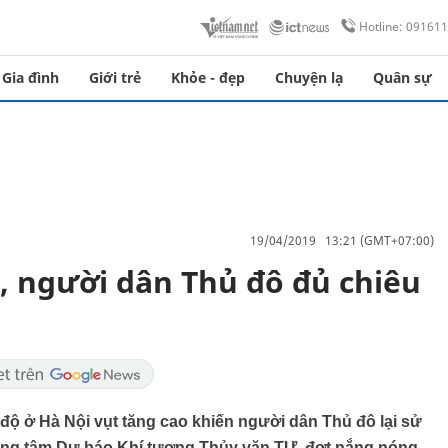
Hotline: 09161
Gia đình
Giới trẻ
Khỏe - đẹp
Chuyện lạ
Quân sự
19/04/2019 13:21 (GMT+07:00)
o, người dân Thủ đô đủ chiêu
ộ ở Hà Nội vụt tăng cao khiến người dân Thủ đô lại sử
ung tâm Dự báo Khí tượng Thủy văn TƯ, đợt nắng nóng