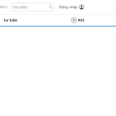
18822
Đăng nhập
Sự kiện
RSS