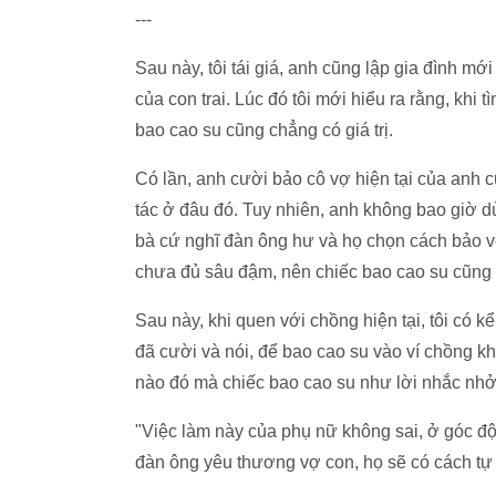
---
Sau này, tôi tái giá, anh cũng lập gia đình m
của con trai. Lúc đó tôi mới hiểu ra rằng, khi
bao cao su cũng chẳng có giá trị.
Có lần, anh cười bảo cô vợ hiện tại của anh 
tác ở đâu đó. Tuy nhiên, anh không bao giờ d
bà cứ nghĩ đàn ông hư và họ chọn cách bảo vệ 
chưa đủ sâu đậm, nên chiếc bao cao su cũng c
Sau này, khi quen với chồng hiện tại, tôi có 
đã cười và nói, để bao cao su vào ví chồng k
nào đó mà chiếc bao cao su như lời nhắc nhở 
"Việc làm này của phụ nữ không sai, ở góc độ 
đàn ông yêu thương vợ con, họ sẽ có cách tự b