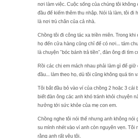
nơi làm việc. Cuộc sống của chúng tôi không có
đầu để kiếm thêm thu nhập. Nói là làm, tôi đ
là nơi trú chân của cả nhà.
Chồng tôi đi công tác xa triền miên. Trong kh
họ đến cửa hàng cũng chỉ để có nơi... tám c
là chuyện "bóc bánh trả tiền", đàn ông đi tìm c
Rồi các chị em mách nhau phải làm gì để giữ c
đầu... làm theo họ, dù tôi cũng không quá ti
Tôi bắt đầu bỏ vào ví của chồng 2 hoặc 3 cái 
biết đàn ông các anh khó tránh khỏi chuyện n
hưởng tới sức khỏe của mẹ con em.
Chồng nghe tôi nói thế nhưng anh không nói gì
su mình nhét vào ví anh còn nguyên vẹn. Tôi
rằng anh rất yêu tôi.