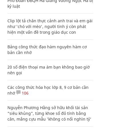
Phó Đoàn ĐBQH Hà Giang Vương Ngọc Hà bị
kỷ luật
Clip lột tả chân thực cảnh anh trai và em gái
như 'chó với mèo', người tinh ý còn phát
hiện một vấn đề trong giáo dục con
Bảng công thức đạo hàm nguyên hàm cơ
bản cần nhớ
20 số điện thoại ma ám bạn không bao giờ
nên gọi
Các công thức hóa học lớp 8, 9 cơ bản cần
nhớ
106
Nguyễn Phương Hằng sở hữu khối tài sản
"siêu khủng", từng khoe sổ đỏ tính bằng
cân, mắng cựu mẫu 'không có nổi nghìn tỷ'