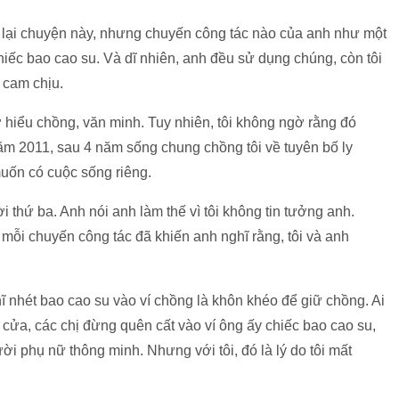
 lại chuyện này, nhưng chuyến công tác nào của anh như một
chiếc bao cao su. Và dĩ nhiên, anh đều sử dụng chúng, còn tôi
. cam chịu.
ợ hiểu chồng, văn minh. Tuy nhiên, tôi không ngờ rằng đó
ăm 2011, sau 4 năm sống chung chồng tôi về tuyên bố ly
muốn có cuộc sống riêng.
i thứ ba. Anh nói anh làm thế vì tôi không tin tưởng anh.
 mỗi chuyến công tác đã khiến anh nghĩ rằng, tôi và anh
ĩ nhét bao cao su vào ví chồng là khôn khéo để giữ chồng. Ai
i cửa, các chị đừng quên cất vào ví ông ấy chiếc bao cao su,
ời phụ nữ thông minh. Nhưng với tôi, đó là lý do tôi mất