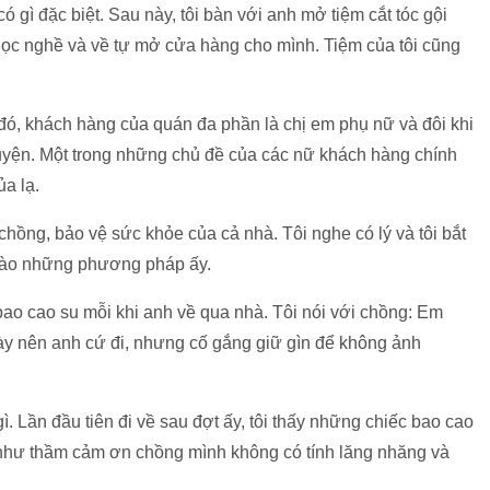
 gì đặc biệt. Sau này, tôi bàn với anh mở tiệm cắt tóc gội
i học nghề và về tự mở cửa hàng cho mình. Tiệm của tôi cũng
i đó, khách hàng của quán đa phần là chị em phụ nữ và đôi khi
huyện. Một trong những chủ đề của các nữ khách hàng chính
ủa lạ.
hồng, bảo vệ sức khỏe của cả nhà. Tôi nghe có lý và tôi bắt
n vào những phương pháp ấy.
bao cao su mỗi khi anh về qua nhà. Tôi nói với chồng: Em
ày nên anh cứ đi, nhưng cố gắng giữ gìn để không ảnh
. Lần đầu tiên đi về sau đợt ấy, tôi thấy những chiếc bao cao
 như thầm cảm ơn chồng mình không có tính lăng nhăng và