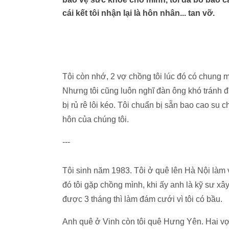
cái kết tôi nhận lại là hôn nhân... tan vỡ.
Tôi còn nhớ, 2 vợ chồng tôi lúc đó có chung một
Nhưng tôi cũng luôn nghĩ đàn ông khó tránh đ
bị rủ rê lôi kéo. Tôi chuẩn bị sẵn bao cao su 
hôn của chúng tôi.
---
Tôi sinh năm 1983. Tôi ở quê lên Hà Nội làm 
đó tôi gặp chồng mình, khi ấy anh là kỹ sư xâ
được 3 tháng thì làm đám cưới vì tôi có bầu.
Anh quê ở Vinh còn tôi quê Hưng Yên. Hai vợ 