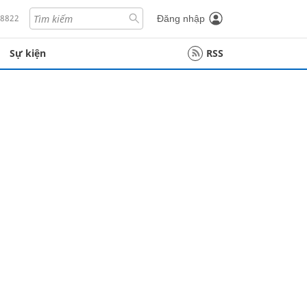
18822
Đăng nhập
Sự kiện
RSS