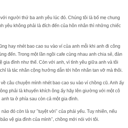
ới với người thứ ba anh yêu lúc đó. Chúng tôi là bố mẹ chung
 tình yêu không phải là đích đến của hôn nhân thì những chiếc
cũng hay nhét bao cao su vào ví của anh mỗi khi anh đi công
ùng đến. Trong một lần ngồi cafe cùng nhau anh chia sẻ, đàn
gia đình như thế. Còn với anh, vì tình yêu giữa anh và tôi
hỉ là tác nhân cộng hưởng dẫn tới hôn nhân tan vỡ mà thôi.
kể về câu chuyện mình nhét bao cao su vào ví chồng cũ. Anh ấy
hông phải là khuyến khích ông ấy hãy lên giường với một cô
anh ta ở phía sau còn cả một gia đình.
nào đó còn là sự "tuyệt vời" của phái yếu. Tuy nhiên, nếu
ảo vệ gia đình của mình", chồng mới nói với tôi.