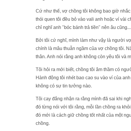
Cứ như thế, vợ chồng tôi không bao giờ nhắc
thói quen tôi đều bỏ vào vali anh hoặc ví vài 
chỉ nghĩ anh "bóc bánh trả tiền" nên âu cũng..
Bởi tôi cứ nghĩ, mình làm như vậy là người v
chính là mâu thuẫn ngầm của vợ chồng tôi. N
thân. Anh nói rằng anh không còn yêu tôi và 
Tôi hỏi ra mới biết, chồng tôi âm thầm có ngườ
Hành động tôi nhét bao cao su vào ví của anh
không có sự tin tưởng nào.
Tôi cay đắng nhận ra rằng mình đã sai khi ngh
đó từng nói với tôi rằng, mỗi lần chồng ra khỏ
đó mới là cách giữ chồng tốt nhất của một ngư
chồng.