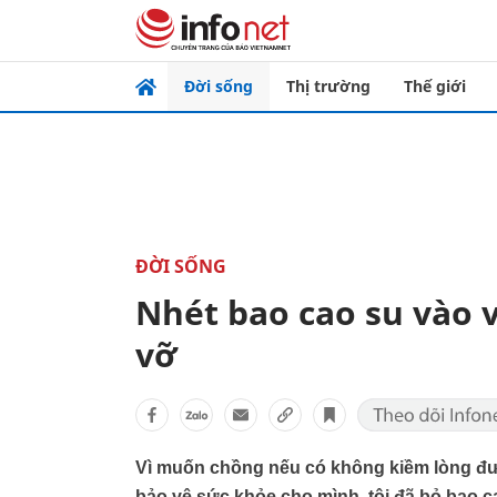
Đời sống
Thị trường
Thế giới
ĐỜI SỐNG
Nhét bao cao su vào ví
vỡ
Vì muốn chồng nếu có không kiềm lòng đượ
bảo vệ sức khỏe cho mình, tôi đã bỏ bao 