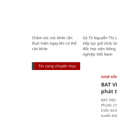
Chăm sóc sức khỏe cần
GS.TS Nguyễn Thị 
thực hiện ngay khi cơ thể
tiếp tục giữ chức 
còn khỏe
đốc Học viện Nông
nghiệp Việt Nam
Tin cùng chuyên mục
NHỊP SỐ
BAT V
phát t
BAT Việt
Phước Ch
triển ki
tuyến bi