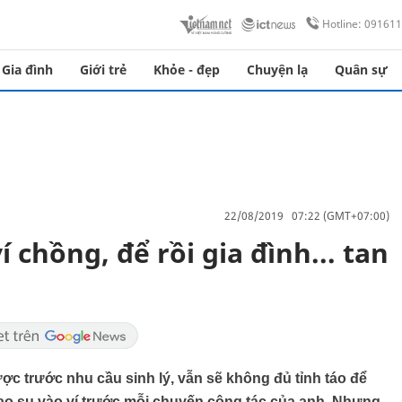
Hotline: 09161
Gia đình
Giới trẻ
Khỏe - đẹp
Chuyện lạ
Quân sự
22/08/2019 07:22 (GMT+07:00)
 chồng, để rồi gia đình... tan
c trước nhu cầu sinh lý, vẫn sẽ không đủ tỉnh táo để
cao su vào ví trước mỗi chuyến công tác của anh. Nhưng