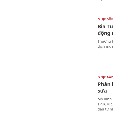
NHỊP SỐ
Bia T
động 
Thương h
dịch mùa
NHỊP SỐ
Phân 
sữa
Mô hình 
TPHCM ch
đầu từ n