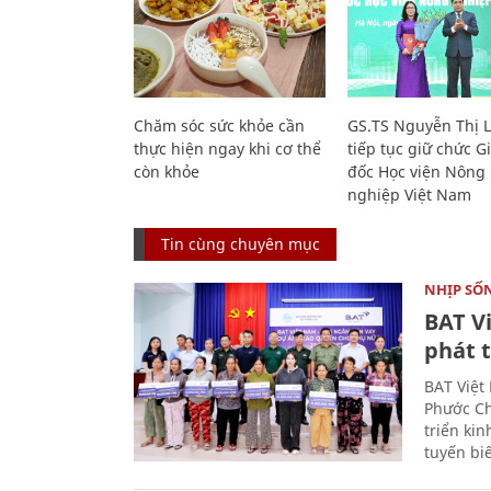
Chăm sóc sức khỏe cần
GS.TS Nguyễn Thị 
thực hiện ngay khi cơ thể
tiếp tục giữ chức 
còn khỏe
đốc Học viện Nông
nghiệp Việt Nam
Tin cùng chuyên mục
NHỊP SỐ
BAT V
phát t
BAT Việt
Phước Ch
triển ki
tuyến bi