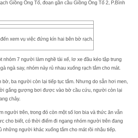
 rạch Giồng Ông Tố, đoạn gần cầu Giồng Ông Tố 2, P.Bình
đến xem vụ việc đứng kín hai bên bờ rạch.
t nhóm 7 người làm nghề tài xế, lơ xe đầu kéo tập trung
ngà ngà say, nhóm này rủ nhau xuống rạch tắm cho mát.
 bờ, ba người còn lại tiếp tục tắm. Nhưng do sẵn hơi men,
gười gắng gượng bơi được vào bờ cầu cứu, người còn lại
ang chảy.
 người trên, trong đó còn một số lon bia và thức ăn vẫn
c cho biết, có thời điểm đi ngang nhóm người trên đang
ủ những người khác xuống tắm cho mát rồi nhậu tiếp.