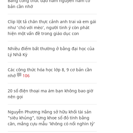
Bảng công thức đạo hàm nguyên hàm cơ
bản cần nhớ
Clip lột tả chân thực cảnh anh trai và em gái
như 'chó với mèo', người tinh ý còn phát
hiện một vấn đề trong giáo dục con
Nhiều điểm bất thường ở bằng đại học của
Lý Nhã Kỳ
Các công thức hóa học lớp 8, 9 cơ bản cần
nhớ
106
20 số điện thoại ma ám bạn không bao giờ
nên gọi
Nguyễn Phương Hằng sở hữu khối tài sản
"siêu khủng", từng khoe sổ đỏ tính bằng
cân, mắng cựu mẫu 'không có nổi nghìn tỷ'