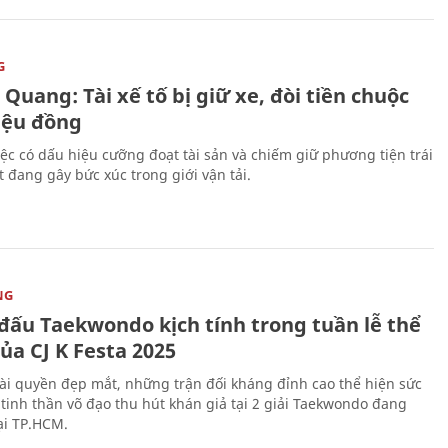
G
Quang: Tài xế tố bị giữ xe, đòi tiền chuộc
riệu đồng
iệc có dấu hiệu cưỡng đoạt tài sản và chiếm giữ phương tiện trái
t đang gây bức xúc trong giới vận tải.
NG
 đấu Taekwondo kịch tính trong tuần lễ thể
ủa CJ K Festa 2025
i quyền đẹp mắt, những trận đối kháng đỉnh cao thể hiện sức
tinh thần võ đạo thu hút khán giả tại 2 giải Taekwondo đang
tại TP.HCM.