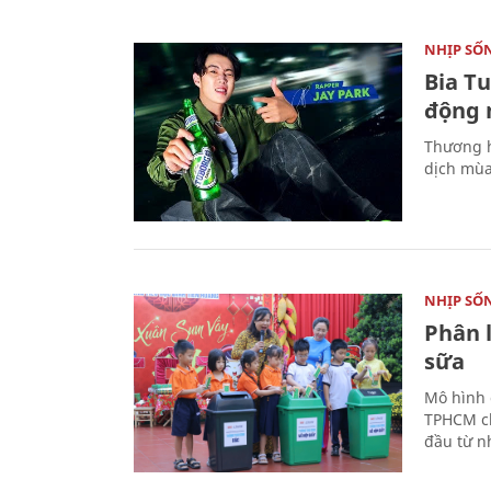
NHỊP SỐ
Bia T
động 
Thương h
dịch mùa
NHỊP SỐ
Phân 
sữa
Mô hình 
TPHCM ch
đầu từ n