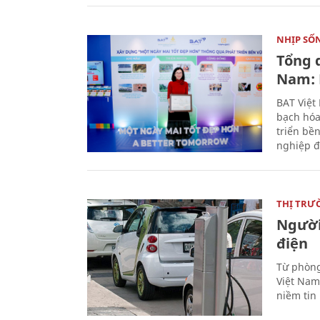
NHỊP SỐ
Tổng 
Nam: 
BAT Việt
bạch hóa
triển bề
nghiệp đ
THỊ TRƯ
Người
điện
Từ phòng
Việt Nam 
niềm tin