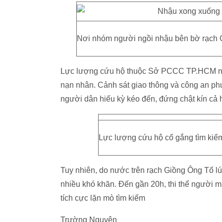
Nơi nhóm người ngồi nhậu bên bờ rạch G
Lực lượng cứu hộ thuộc Sở PCCC TP.HCM nha
nạn nhân. Cảnh sát giao thông và công an phư
người dân hiếu kỳ kéo đến, đứng chật kín cả h
Lực lượng cứu hộ cố gắng tìm kiếm
Tuy nhiên, do nước trên rạch Giồng Ông Tố lú
nhiều khó khăn. Đến gần 20h, thi thể người m
tích cực lặn mò tìm kiếm
Trường Nguyên