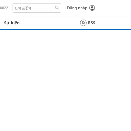
18822
Đăng nhập
Sự kiện
RSS