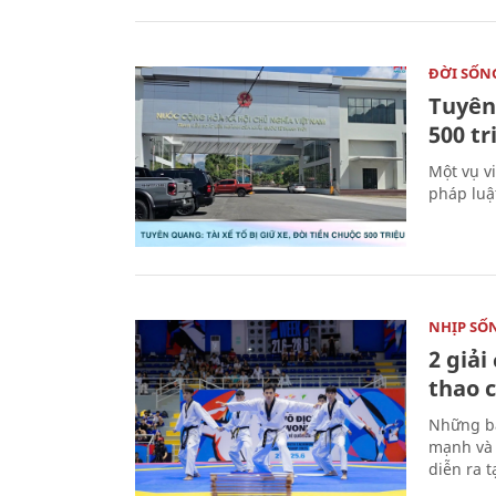
ĐỜI SỐN
Tuyên 
500 t
Một vụ v
pháp luậ
NHỊP SỐ
2 giải
thao c
Những bà
mạnh và 
diễn ra 