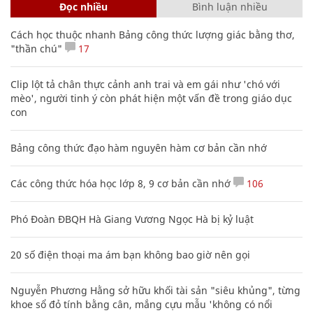
Đọc nhiều
Bình luận nhiều
Cách học thuộc nhanh Bảng công thức lượng giác bằng thơ,
"thần chú"
17
Clip lột tả chân thực cảnh anh trai và em gái như 'chó với
mèo', người tinh ý còn phát hiện một vấn đề trong giáo dục
con
Bảng công thức đạo hàm nguyên hàm cơ bản cần nhớ
Các công thức hóa học lớp 8, 9 cơ bản cần nhớ
106
Phó Đoàn ĐBQH Hà Giang Vương Ngọc Hà bị kỷ luật
20 số điện thoại ma ám bạn không bao giờ nên gọi
Nguyễn Phương Hằng sở hữu khối tài sản "siêu khủng", từng
khoe sổ đỏ tính bằng cân, mắng cựu mẫu 'không có nổi