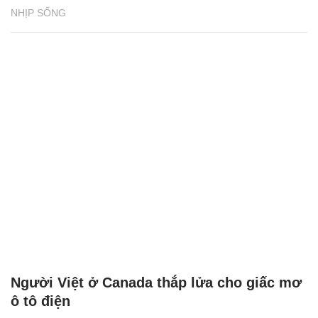
NHỊP SỐNG
Người Việt ở Canada thắp lửa cho giấc mơ
ô tô điện