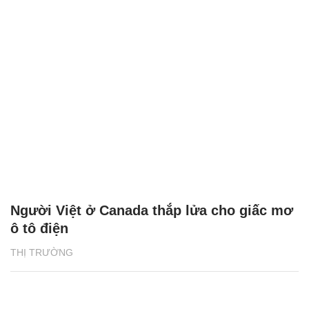
Người Việt ở Canada thắp lửa cho giấc mơ
ô tô điện
THỊ TRƯỜNG