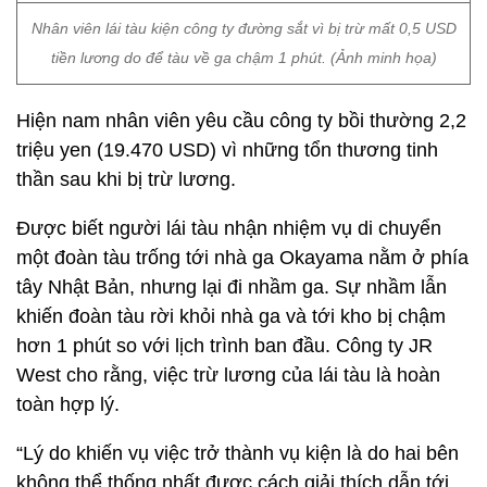
Nhân viên lái tàu kiện công ty đường sắt vì bị trừ mất 0,5 USD
tiền lương do để tàu về ga chậm 1 phút. (Ảnh minh họa)
Hiện nam nhân viên yêu cầu công ty bồi thường 2,2
triệu yen (19.470 USD) vì những tổn thương tinh
thần sau khi bị trừ lương.
Được biết người lái tàu nhận nhiệm vụ di chuyển
một đoàn tàu trống tới nhà ga Okayama nằm ở phía
tây Nhật Bản, nhưng lại đi nhầm ga. Sự nhầm lẫn
khiến đoàn tàu rời khỏi nhà ga và tới kho bị chậm
hơn 1 phút so với lịch trình ban đầu. Công ty JR
West cho rằng, việc trừ lương của lái tàu là hoàn
toàn hợp lý.
“Lý do khiến vụ việc trở thành vụ kiện là do hai bên
không thể thống nhất được cách giải thích dẫn tới