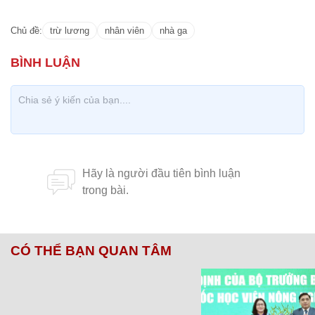
Chủ đề:
trừ lương
nhân viên
nhà ga
CÓ THỂ BẠN QUAN TÂM