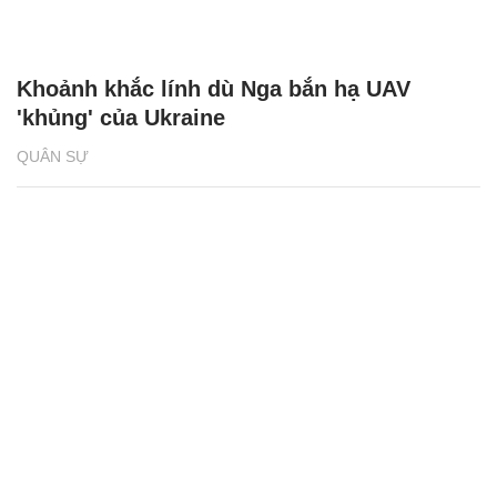
Khoảnh khắc lính dù Nga bắn hạ UAV
'khủng' của Ukraine
QUÂN SỰ