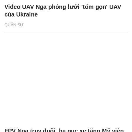
Video UAV Nga phóng lưới 'tóm gọn' UAV
của Ukraine
QUÂN SỰ
FPV Nga truy đuổi, hạ gục xe tăng Mỹ viện