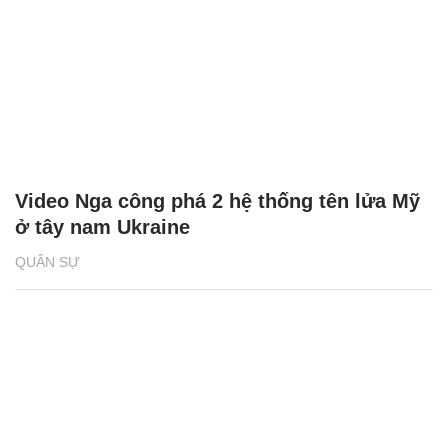
Video Nga công phá 2 hệ thống tên lửa Mỹ
ở tây nam Ukraine
QUÂN SỰ