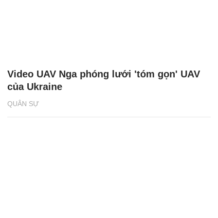
Video UAV Nga phóng lưới 'tóm gọn' UAV
của Ukraine
QUÂN SỰ