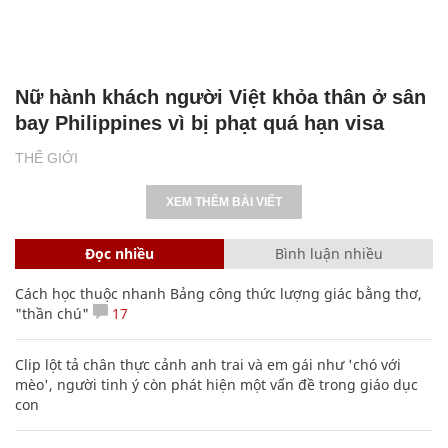
Nữ hành khách người Việt khỏa thân ở sân
bay Philippines vì bị phạt quá hạn visa
THẾ GIỚI
XEM THÊM BÀI VIẾT
Đọc nhiều
Bình luận nhiều
Cách học thuộc nhanh Bảng công thức lượng giác bằng thơ,
"thần chú"
17
Clip lột tả chân thực cảnh anh trai và em gái như 'chó với
mèo', người tinh ý còn phát hiện một vấn đề trong giáo dục
con