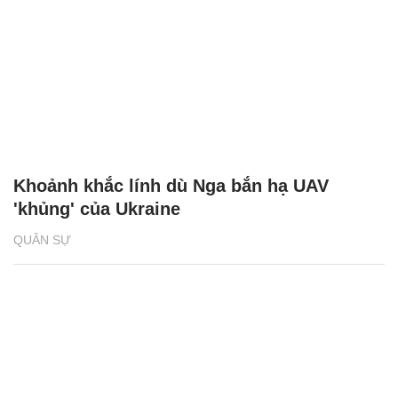
Khoảnh khắc lính dù Nga bắn hạ UAV
'khủng' của Ukraine
QUÂN SỰ