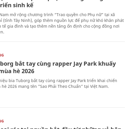
riển sinh kế
 Nam mở rộng chương trình “Trao quyền cho Phụ nữ” tại xã
ỉ (tỉnh Tây Ninh), góp thêm nguồn lực để phụ nữ khó khăn phát
nh tế gia đình và tạo thêm nền tảng ổn định cho cộng đồng nơi
ên.
NG
uborg bắt tay cùng rapper Jay Park khuấy
mùa hè 2026
iệu bia Tuborg bắt tay cùng rapper Jay Park triển khai chiến
 hè 2026 mang tên "Sao Phải Theo Chuẩn” tại Việt Nam.
NG