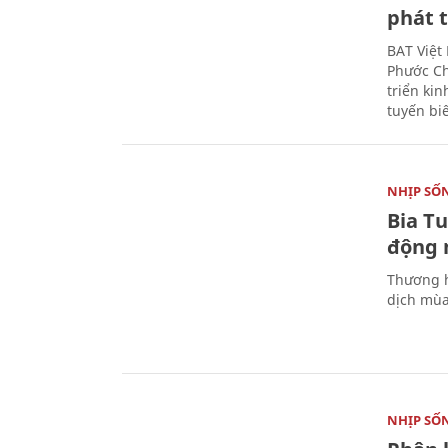
phát t
BAT Việt
Phước Ch
triển ki
tuyến bi
NHỊP SỐ
Bia T
động 
Thương h
dịch mùa
NHỊP SỐ