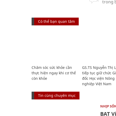
Có thể bạn quan tâm
Chăm sóc sức khỏe cần
GS.TS Nguyễn Thị 
thực hiện ngay khi cơ thể
tiếp tục giữ chức 
còn khỏe
đốc Học viện Nông
nghiệp Việt Nam
Tin cùng chuyên mục
NHỊP SỐ
BAT V