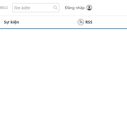
18822
Đăng nhập
Sự kiện
RSS