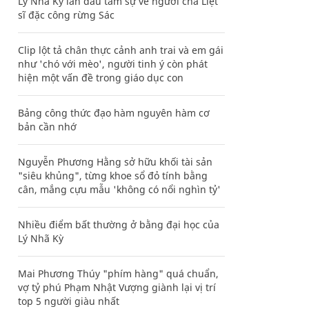
Lý Nhã Kỳ lần đầu tâm sự về người cha Liệt
sĩ đặc công rừng Sác
Clip lột tả chân thực cảnh anh trai và em gái
như 'chó với mèo', người tinh ý còn phát
hiện một vấn đề trong giáo dục con
Bảng công thức đạo hàm nguyên hàm cơ
bản cần nhớ
Nguyễn Phương Hằng sở hữu khối tài sản
"siêu khủng", từng khoe sổ đỏ tính bằng
cân, mắng cựu mẫu 'không có nổi nghìn tỷ'
Nhiều điểm bất thường ở bằng đại học của
Lý Nhã Kỳ
Mai Phương Thúy "phím hàng" quá chuẩn,
vợ tỷ phú Phạm Nhật Vượng giành lại vị trí
top 5 người giàu nhất