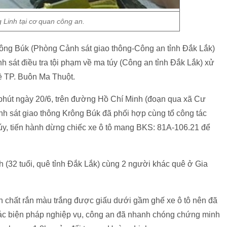
 Linh tại cơ quan công an.
Krông Búk (Phòng Cảnh sát giao thông-Công an tỉnh Đắk Lắk)
 sát điều tra tội phạm về ma túy (Công an tỉnh Đắk Lắk) xử
ề TP. Buôn Ma Thuột.
 phút ngày 20/6, trên đường Hồ Chí Minh (đoạn qua xã Cư
nh sát giao thông Krông Búk đã phối hợp cùng tổ công tác
túy, tiến hành dừng chiếc xe ô tô mang BKS: 81A-106.21 để
h (32 tuổi, quê tỉnh Đắk Lắk) cùng 2 người khác quê ở Gia
ịch chất rắn màu trắng được giấu dưới gầm ghế xe ô tô nên đã
 các biện pháp nghiệp vụ, công an đã nhanh chóng chứng minh