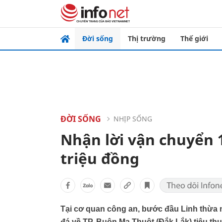
Đời sống
Thị trường
Thế giới
ĐỜI SỐNG
NHỊP SỐNG
Nhận lời vận chuyển 1
triệu đồng
Tại cơ quan công an, bước đầu Linh thừa
đá về TP. Buôn Ma Thuột (Đắk Lắk) tiêu thụ