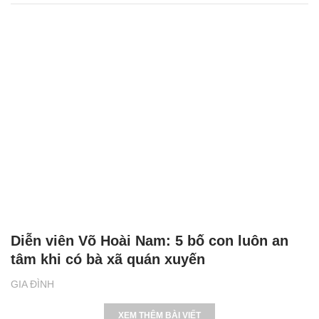
Diễn viên Võ Hoài Nam: 5 bố con luôn an
tâm khi có bà xã quán xuyến
GIA ĐÌNH
XEM THÊM BÀI VIẾT