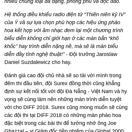
nhiều chủng loại đa dạng, phong phú và độc đáo.
Hệ thống điều khiểu radio điện tử “Thiên niên kỷ IV”
của Ý và sự lựa chọn phù hợp các hiệu ứng pháo
hoa kết hợp với âm nhạc đem lại một chương trình
biểu diễn không chỉ giới hạn ở các màn bắn “khô
khốc” hay trình diễn nặng nề, mà sẽ là màn biểu
diễn đầy tính nghệ thuật!”
- Đội trưởng Jaroslaw
Daniel Suzdalewicz cho hay.
Đánh giá cao đội chủ nhà sẽ so tài với mình trong
đêm thi đầu tiên, đội Surex đồng thời cũng khẳng
định sự kết nối tốt với đội Đà Nẵng - Việt Nam và hy
vọng sẽ cùng làm nên những màn trình diễn tuyệt
vời cho DIFF 2018. Surex cũng mong muốn sẽ cùng
các đội thi tại DIFF 2018 có những màn pháo hoa
đặc biệt trong các bài thi để tưởng nhớ ông Joe
Ghazzal – vị Giám đốc tiền nhiệm của Global 2000,