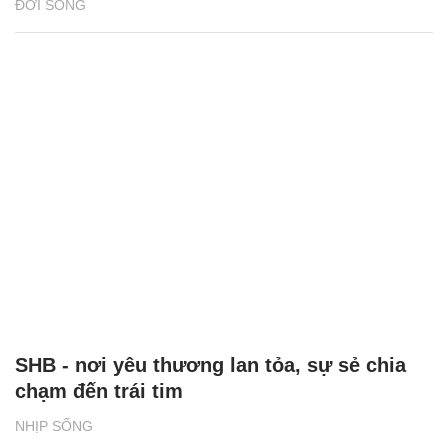
ĐỜI SỐNG
SHB - nơi yêu thương lan tỏa, sự sẻ chia
chạm đến trái tim
NHỊP SỐNG