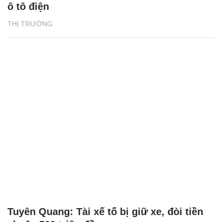
ô tô điện
THỊ TRƯỜNG
Tuyên Quang: Tài xế tố bị giữ xe, đòi tiền