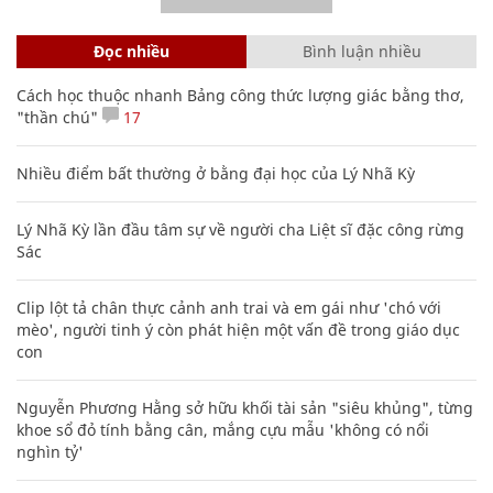
Đọc nhiều
Bình luận nhiều
Cách học thuộc nhanh Bảng công thức lượng giác bằng thơ,
"thần chú"
17
Nhiều điểm bất thường ở bằng đại học của Lý Nhã Kỳ
Lý Nhã Kỳ lần đầu tâm sự về người cha Liệt sĩ đặc công rừng
Sác
Clip lột tả chân thực cảnh anh trai và em gái như 'chó với
mèo', người tinh ý còn phát hiện một vấn đề trong giáo dục
con
Nguyễn Phương Hằng sở hữu khối tài sản "siêu khủng", từng
khoe sổ đỏ tính bằng cân, mắng cựu mẫu 'không có nổi
nghìn tỷ'