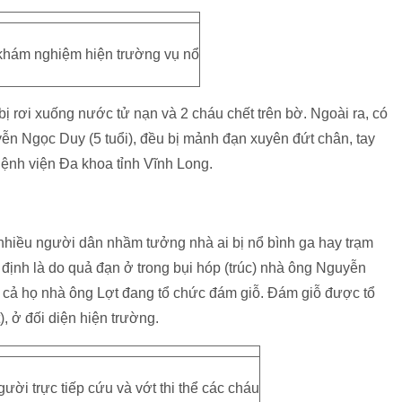
khám nghiệm hiện trường vụ nổ
bị rơi xuống nước tử nạn và 2 cháu chết trên bờ. Ngoài ra, có
ễn Ngọc Duy (5 tuổi), đều bị mảnh đạn xuyên đứt chân, tay
ệnh viện Đa khoa tỉnh Vĩnh Long.
nhiều người dân nhầm tưởng nhà ai bị nổ bình ga hay trạm
 định là do quả đạn ở trong bụi hóp (trúc) nhà ông Nguyễn
c cả họ nhà ông Lợt đang tổ chức đám giỗ. Đám giỗ được tổ
, ở đối diện hiện trường.
i trực tiếp cứu và vớt thi thể các cháu