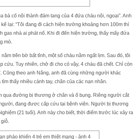
a bà cố nội thành đám tang của 4 đứa cháu nội, ngoại”. Anh
ể lại: “Tôi đang đi cách hiện trường khoảng hơn 100m thì
h gas nhà ai phát nổ. Khi đi đến hiện trường, thấy mấy đứa
ng mò.
nằm trên bờ bất tỉnh, một số cháu nằm ngất lịm. Sau đó, tôi
p cứu. Tuy nhiên, chở đi cho có vậy, 4 cháu đã chết. Chỉ còn
”. Cũng theo anh Nắng, anh đã cùng những người khác
tìm thấy nhiều cánh tay, chân của các nạn nhân.
m qua đường bị thương ở chân và ổ bụng. Riêng người cắt
người, đang được cấp cứu tại bệnh viện. Người bị thương
ghiệm (21 tuổi). Anh này cho biết, thời điểm trước lúc xảy ra
 giỗ.