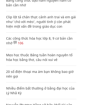
Bảng công thức đạo hàm nguyên hàm cơ
bản cần nhớ
Clip lột tả chân thực cảnh anh trai và em gái
như 'chó với mèo', người tinh ý còn phát
hiện một vấn đề trong giáo dục con
Các công thức hóa học lớp 8, 9 cơ bản cần
nhớ
106
Mẹo học thuộc Bảng tuần hoàn nguyên tố
hóa học bằng thơ, câu nói vui vẻ
20 số điện thoại ma ám bạn không bao giờ
nên gọi
Nhiều điểm bất thường ở bằng đại học của
Lý Nhã Kỳ
Nguyễn Phương Hằng sở hữu khối tài sản