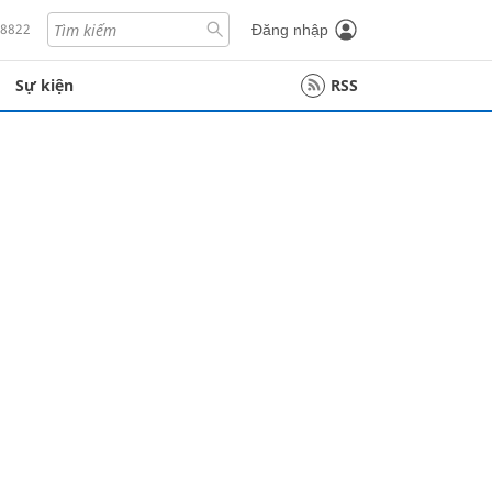
18822
Đăng nhập
Sự kiện
RSS