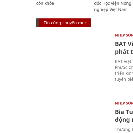
còn khỏe
đốc Học viện Nông
nghiệp Việt Nam
Tin cùng chuyên mục
NHỊP SỐ
BAT V
phát t
BAT Việt
Phước Ch
triển ki
tuyến bi
NHỊP SỐ
Bia T
động 
Thương h