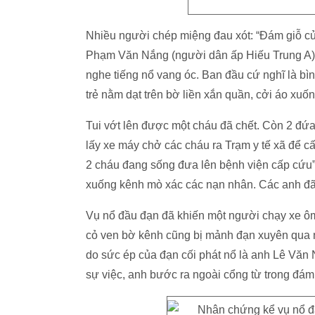
Nhiều người chép miệng đau xót: “Đám giỗ củ
Phạm Văn Nắng (người dân ấp Hiếu Trung A) k
nghe tiếng nổ vang óc. Ban đầu cứ nghĩ là bìn
trẻ nằm dạt trên bờ liền xắn quần, cởi áo xuố
Tui vớt lên được một cháu đã chết. Còn 2 đứa 
lấy xe máy chở các cháu ra Trạm y tế xã để cấ
2 cháu đang sống đưa lên bệnh viện cấp cứu
xuống kênh mò xác các nạn nhân. Các anh đã 
Vụ nổ đầu đạn đã khiến một người chạy xe ô
cỏ ven bờ kênh cũng bị mảnh đạn xuyên qua 
do sức ép của đạn cối phát nổ là anh Lê Văn N
sự việc, anh bước ra ngoài cổng từ trong đám