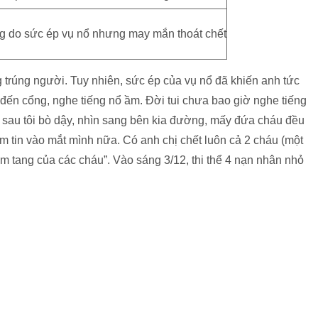
 do sức ép vụ nổ nhưng may mắn thoát chết
rúng người. Tuy nhiên, sức ép của vụ nổ đã khiến anh tức
 đến cổng, nghe tiếng nổ ầm. Đời tui chưa bao giờ nghe tiếng
c sau tôi bò dậy, nhìn sang bên kia đường, mấy đứa cháu đều
m tin vào mắt mình nữa. Có anh chị chết luôn cả 2 cháu (một
đám tang của các cháu”. Vào sáng 3/12, thi thể 4 nạn nhân nhỏ