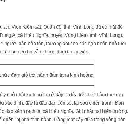
ng an, Viện Kiểm sát, Quân đội tỉnh Vĩnh Long đã có mặt để
Trung A, xã Hiếu Nghĩa, huyện Vũng Liêm, tỉnh Vĩnh Long).
e người dân bàn tán, thương xót cho các nạn nhân nhỏ tuổi
àn trẻ con nên họ vẫn không dám tin vụ việc.
chức đám giỗ trở thành đám tang kinh hoàng
ày chủ nhật kinh hoàng ở đây. 4 đứa trẻ chết thảm thương
u xác định, đây là đầu đạn còn sót lại sau chiến tranh. Đạn
c đào kênh rạch tại xã Hiếu Nghĩa. Ghi nhận tại hiện trường,
bỏ quên” bị phá tanh bành. Hàng loạt cây dừa trong vòng bán