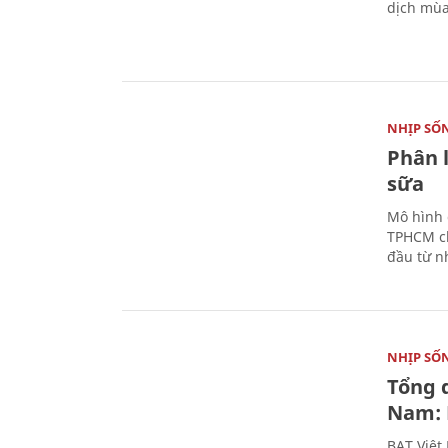
dịch mùa
NHỊP SỐ
Phân 
sữa
Mô hình 
TPHCM ch
đầu từ n
NHỊP SỐ
Tổng 
Nam: 
BAT Việt