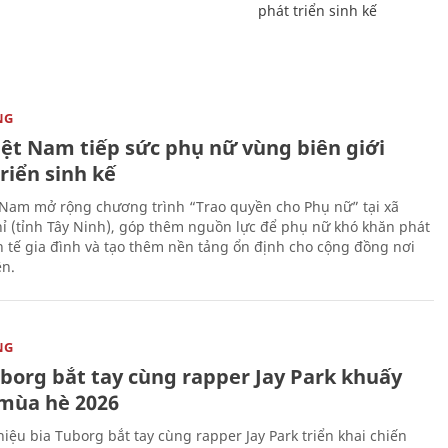
phát triển sinh kế
NG
iệt Nam tiếp sức phụ nữ vùng biên giới
riển sinh kế
 Nam mở rộng chương trình “Trao quyền cho Phụ nữ” tại xã
ỉ (tỉnh Tây Ninh), góp thêm nguồn lực để phụ nữ khó khăn phát
nh tế gia đình và tạo thêm nền tảng ổn định cho cộng đồng nơi
ên.
NG
uborg bắt tay cùng rapper Jay Park khuấy
mùa hè 2026
iệu bia Tuborg bắt tay cùng rapper Jay Park triển khai chiến