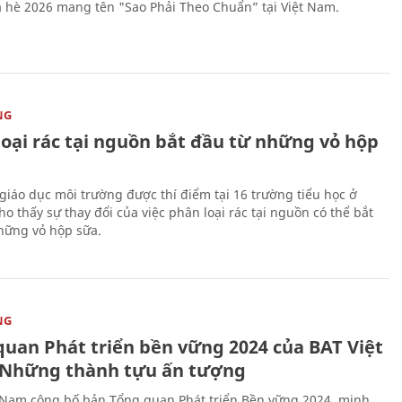
 hè 2026 mang tên "Sao Phải Theo Chuẩn” tại Việt Nam.
NG
loại rác tại nguồn bắt đầu từ những vỏ hộp
giáo dục môi trường được thí điểm tại 16 trường tiểu học ở
o thấy sự thay đổi của việc phân loại rác tại nguồn có thể bắt
hững vỏ hộp sữa.
NG
quan Phát triển bền vững 2024 của BAT Việt
Những thành tựu ấn tượng
 Nam công bố bản Tổng quan Phát triển Bền vững 2024, minh