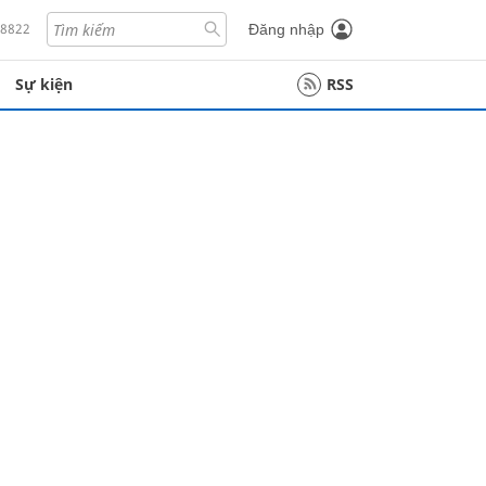
18822
Đăng nhập
Sự kiện
RSS