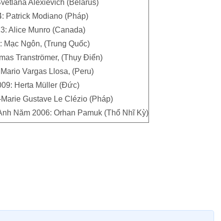
etlana Alexievich (Belarus)
 Patrick Modiano (Pháp)
: Alice Munro (Canada)
 Mạc Ngôn, (Trung Quốc)
mas Tranströmer, (Thụy Điển)
Mario Vargas Llosa, (Peru)
09: Herta Müller (Đức)
Marie Gustave Le Clézio (Pháp)
 Anh Năm 2006: Orhan Pamuk (Thổ Nhĩ Kỳ)