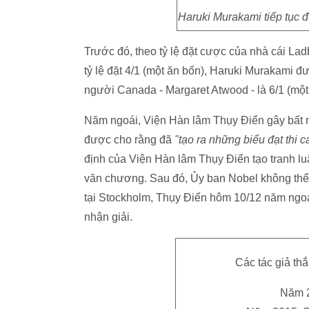
Haruki Murakami tiếp tục 
Trước đó, theo tỷ lệ đặt cược của nhà cái L
tỷ lệ đặt 4/1 (một ăn bốn), Haruki Murakami đư
người Canada - Margaret Atwood - là 6/1 (một
Năm ngoái, Viện Hàn lâm Thụy Điển gây bất 
được cho rằng đã
"tạo ra những biểu đạt thi 
định của Viện Hàn lâm Thụy Điển tạo tranh luậ
văn chương. Sau đó, Ủy ban Nobel không thể l
tại Stockholm, Thụy Điển hôm 10/12 năm ngo
nhận giải.
Các tác giả t
Năm 2