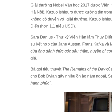
Giải thưởng Nobel Văn học 2017 được Viện H
Hà Nội). Kazuo Ishiguro được xướng tên trong 
không có duyên với giải thưởng. Kazuo Ishigu
Điển (hơn 1,1 triệu USD).
Sara Danius - Thư ký Viện Hàn lâm Thụy Điển 
sự kết hợp của Jane Austen, Franz Kafka và 
của ông đánh thức góc sâu thẳm, huyền bí tron
giá.
Bà gọi tiểu thuyết
The Remains of the Day
của
cho Bob Dylan gây nhiều ồn ào năm ngoái, S
hạnh phúc".