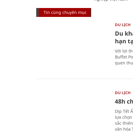
Tin cùng chuyên mục
DU LỊCH
Du kh
hạn t
Với lợi t
Buffet P
quen thu
DU LỊCH
48h ch
Dịp Tết 
lựa chọn
sắc thiê
văn hóa 