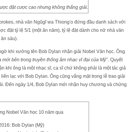
được đặt cược cao nhưng không thắng giải.
adbrokes, nhà văn Ngũgĩ wa Thiong'o đứng đầu danh sách với
ợc đặt tỷ lệ 5/1 (một ăn năm), tỷ lệ đặt dành cho nữ nhà văn
 ăn sáu).
ngờ khi xướng tên Bob Dylan nhận giải Nobel Văn học. Ông
ca mới bên trong truyền thống âm nhạc vĩ đại của Mỹ".
Quyết
n khi ông là một nhạc sĩ, ca sĩ chứ không phải là một tác giả
iên lạc với Bob Dylan. Ông cũng vắng mặt trong lễ trao giải
ái. Đến ngày 1/4, Bob Dylan mới nhận huy chương và chứng
hắng Nobel Văn học 10 năm qua
016: Bob Dylan (Mỹ)