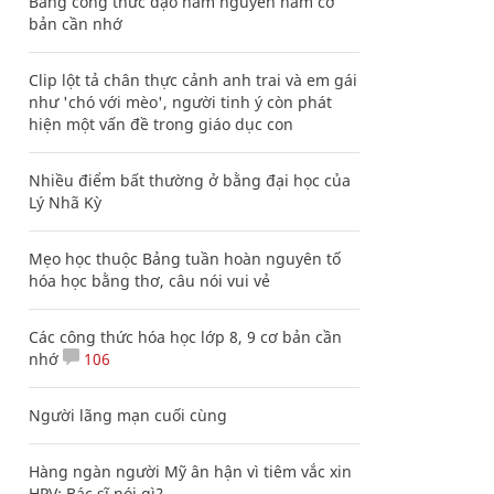
Bảng công thức đạo hàm nguyên hàm cơ
bản cần nhớ
Clip lột tả chân thực cảnh anh trai và em gái
như 'chó với mèo', người tinh ý còn phát
hiện một vấn đề trong giáo dục con
Nhiều điểm bất thường ở bằng đại học của
Lý Nhã Kỳ
Mẹo học thuộc Bảng tuần hoàn nguyên tố
hóa học bằng thơ, câu nói vui vẻ
Các công thức hóa học lớp 8, 9 cơ bản cần
nhớ
106
Người lãng mạn cuối cùng
Hàng ngàn người Mỹ ân hận vì tiêm vắc xin
HPV: Bác sĩ nói gì?