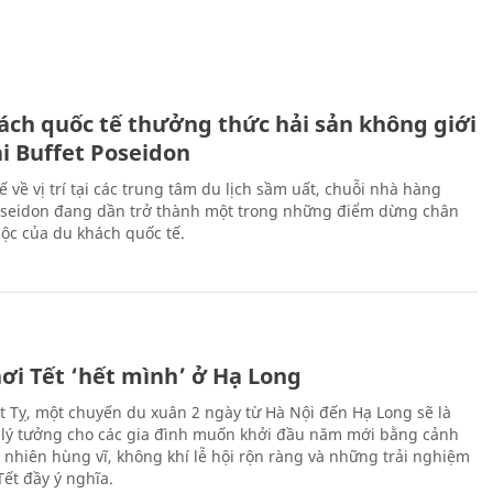
ách quốc tế thưởng thức hải sản không giới
ại Buffet Poseidon
hế về vị trí tại các trung tâm du lịch sầm uất, chuỗi nhà hàng
oseidon đang dần trở thành một trong những điểm dừng chân
ộc của du khách quốc tế.
ơi Tết ‘hết mình’ ở Hạ Long
Ất Tỵ, một chuyến du xuân 2 ngày từ Hà Nội đến Hạ Long sẽ là
 lý tưởng cho các gia đình muốn khởi đầu năm mới bằng cảnh
n nhiên hùng vĩ, không khí lễ hội rộn ràng và những trải nghiệm
Tết đầy ý nghĩa.