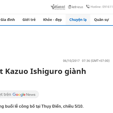
Hotline: 09161
Gia đình
Giới trẻ
Khỏe - đẹp
Chuyện lạ
Quân sự
06/10/2017 07:36 (GMT+07:00)
 Kazuo Ishiguro giành
g buổi lễ công bố tại Thụy Điển, chiều 5/10.