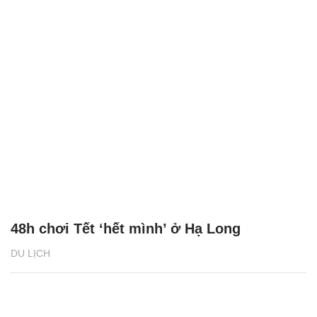
48h chơi Tết ‘hết mình’ ở Hạ Long
DU LỊCH