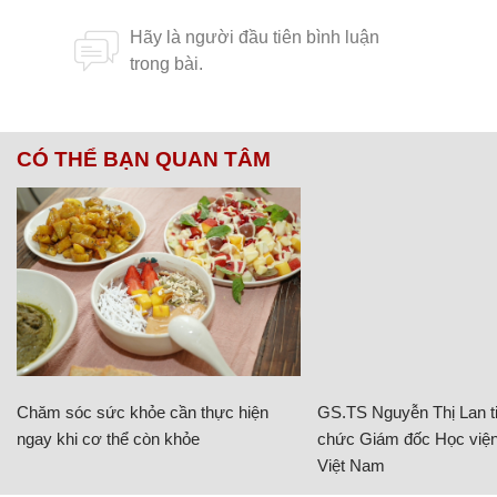
CÓ THỂ BẠN QUAN TÂM
Chăm sóc sức khỏe cần thực hiện
GS.TS Nguyễn Thị Lan ti
ngay khi cơ thể còn khỏe
chức Giám đốc Học viện
Việt Nam