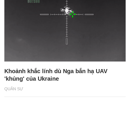
Khoảnh khắc lính dù Nga bắn hạ UAV
'khủng' của Ukraine
QUÂN SỰ