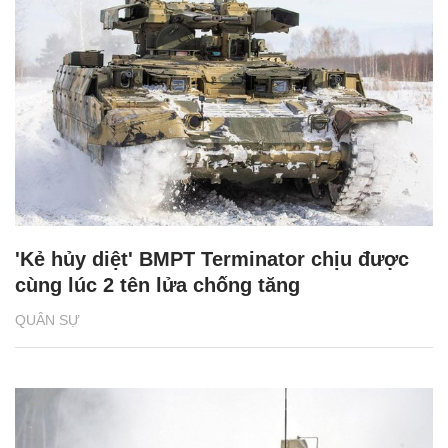
'Kẻ hủy diệt' BMPT Terminator chịu được
cùng lúc 2 tên lửa chống tăng
QUÂN SỰ