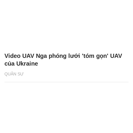
Video UAV Nga phóng lưới 'tóm gọn' UAV
của Ukraine
QUÂN SỰ