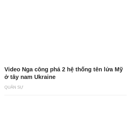
Video Nga công phá 2 hệ thống tên lửa Mỹ
ở tây nam Ukraine
QUÂN SỰ