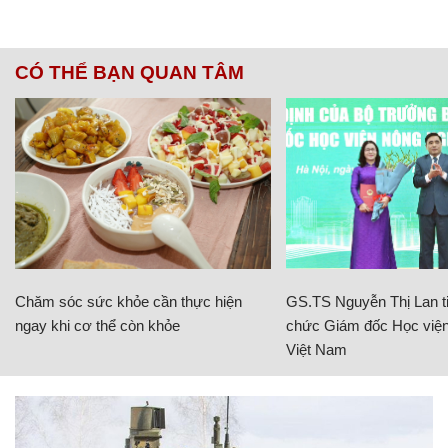
CÓ THỂ BẠN QUAN TÂM
Chăm sóc sức khỏe cần thực hiện
GS.TS Nguyễn Thị Lan ti
ngay khi cơ thể còn khỏe
chức Giám đốc Học viện
Việt Nam