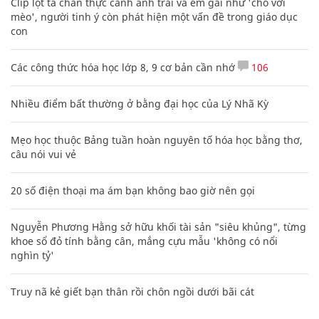
Clip lột tả chân thực cảnh anh trai và em gái như 'chó với
mèo', người tinh ý còn phát hiện một vấn đề trong giáo dục
con
Các công thức hóa học lớp 8, 9 cơ bản cần nhớ
106
Nhiều điểm bất thường ở bằng đại học của Lý Nhã Kỳ
Mẹo học thuộc Bảng tuần hoàn nguyên tố hóa học bằng thơ,
câu nói vui vẻ
20 số điện thoại ma ám bạn không bao giờ nên gọi
Nguyễn Phương Hằng sở hữu khối tài sản "siêu khủng", từng
khoe sổ đỏ tính bằng cân, mắng cựu mẫu 'không có nổi
nghìn tỷ'
Truy nã kẻ giết bạn thân rồi chôn ngồi dưới bãi cát