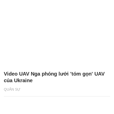
Video UAV Nga phóng lưới 'tóm gọn' UAV
của Ukraine
QUÂN SỰ