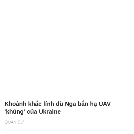
Khoảnh khắc lính dù Nga bắn hạ UAV
'khủng' của Ukraine
QUÂN SỰ