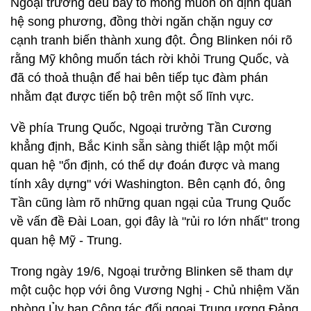
Ngoại trưởng đều bày tỏ mong muốn ổn định quan
hệ song phương, đồng thời ngăn chặn nguy cơ
cạnh tranh biến thành xung đột. Ông Blinken nói rõ
rằng Mỹ không muốn tách rời khỏi Trung Quốc, và
đã có thoả thuận để hai bên tiếp tục đàm phán
nhằm đạt được tiến bộ trên một số lĩnh vực.
Về phía Trung Quốc, Ngoại trưởng Tần Cương
khẳng định, Bắc Kinh sẵn sàng thiết lập một mối
quan hệ "ổn định, có thể dự đoán được và mang
tính xây dựng" với Washington. Bên cạnh đó, ông
Tần cũng làm rõ những quan ngại của Trung Quốc
về vấn đề Đài Loan, gọi đây là "rủi ro lớn nhất" trong
quan hệ Mỹ - Trung.
Trong ngày 19/6, Ngoại trưởng Blinken sẽ tham dự
một cuộc họp với ông Vương Nghị - Chủ nhiệm Văn
phòng Ủy ban Công tác đối ngoại Trung ương Đảng