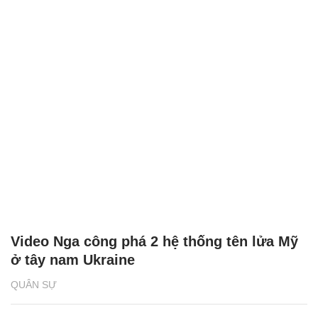
Video Nga công phá 2 hệ thống tên lửa Mỹ
ở tây nam Ukraine
QUÂN SỰ