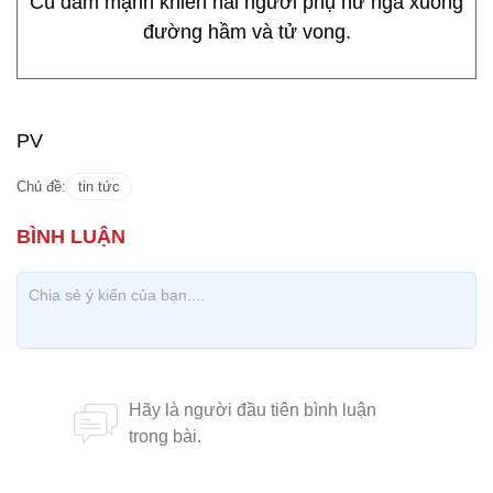
Cú đâm mạnh khiến hai người phụ nữ ngã xuống
đường hầm và tử vong.
PV
Chủ đề:
tin tức