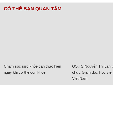
CÓ THỂ BẠN QUAN TÂM
Chăm sóc sức khỏe cần thực hiện
GS.TS Nguyễn Thị Lan ti
ngay khi cơ thể còn khỏe
chức Giám đốc Học viện
Việt Nam