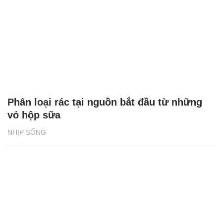
Phân loại rác tại nguồn bắt đầu từ những
vỏ hộp sữa
NHỊP SỐNG