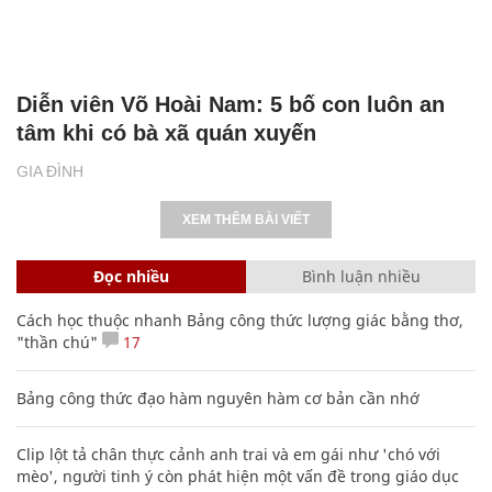
Diễn viên Võ Hoài Nam: 5 bố con luôn an
tâm khi có bà xã quán xuyến
GIA ĐÌNH
XEM THÊM BÀI VIẾT
Đọc nhiều
Bình luận nhiều
Cách học thuộc nhanh Bảng công thức lượng giác bằng thơ,
"thần chú"
17
Bảng công thức đạo hàm nguyên hàm cơ bản cần nhớ
Clip lột tả chân thực cảnh anh trai và em gái như 'chó với
mèo', người tinh ý còn phát hiện một vấn đề trong giáo dục