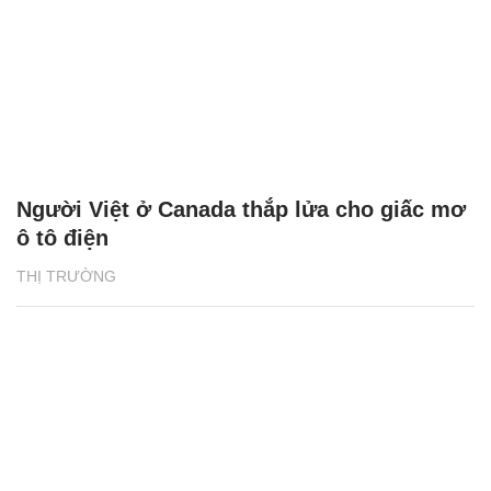
Người Việt ở Canada thắp lửa cho giấc mơ
ô tô điện
THỊ TRƯỜNG