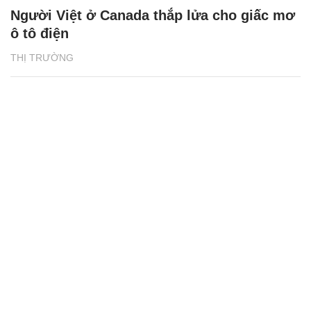
Người Việt ở Canada thắp lửa cho giấc mơ
ô tô điện
THỊ TRƯỜNG