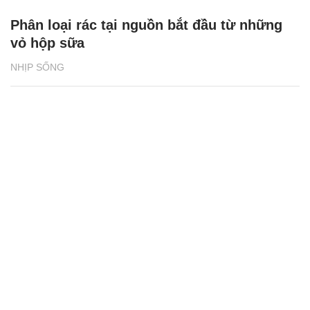
Phân loại rác tại nguồn bắt đầu từ những
vỏ hộp sữa
NHỊP SỐNG