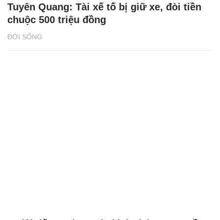
Tuyên Quang: Tài xế tố bị giữ xe, đòi tiền
chuộc 500 triệu đồng
ĐỜI SỐNG