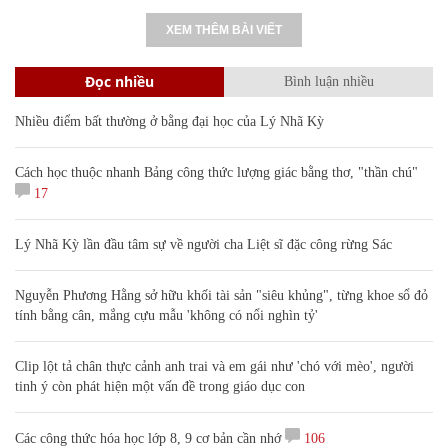
XEM THÊM BÀI VIẾT
Đọc nhiều
Bình luận nhiều
Nhiều điểm bất thường ở bằng đại học của Lý Nhã Kỳ
Cách học thuộc nhanh Bảng công thức lượng giác bằng thơ, "thần chú"
17
Lý Nhã Kỳ lần đầu tâm sự về người cha Liệt sĩ đặc công rừng Sác
Nguyễn Phương Hằng sở hữu khối tài sản "siêu khủng", từng khoe sổ đỏ
tính bằng cân, mắng cựu mẫu 'không có nổi nghìn tỷ'
Clip lột tả chân thực cảnh anh trai và em gái như 'chó với mèo', người
tinh ý còn phát hiện một vấn đề trong giáo dục con
Các công thức hóa học lớp 8, 9 cơ bản cần nhớ
106