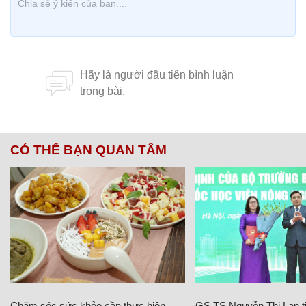
CÓ THỂ BẠN QUAN TÂM
Chăm sóc sức khỏe cần thực hiện
GS.TS Nguyễn Thị Lan ti