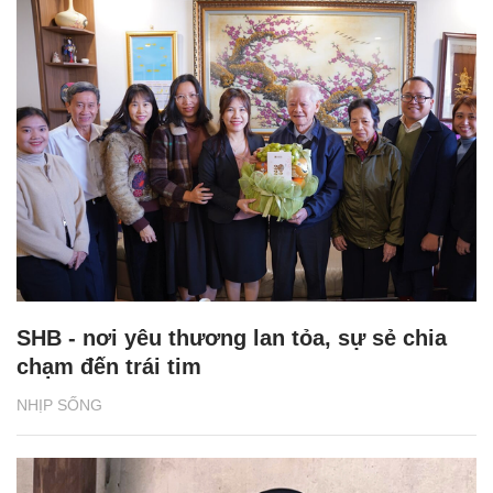
SHB - nơi yêu thương lan tỏa, sự sẻ chia
chạm đến trái tim
NHỊP SỐNG