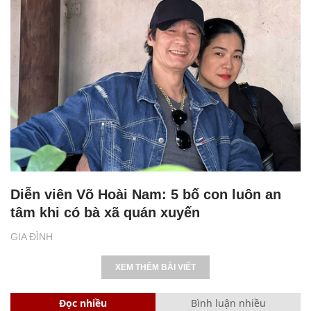
Diễn viên Võ Hoài Nam: 5 bố con luôn an
tâm khi có bà xã quán xuyến
GIA ĐÌNH
XEM THÊM BÀI VIẾT
Đọc nhiều
Bình luận nhiều