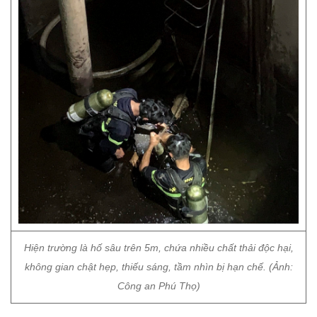
Hiện trường là hố sâu trên 5m, chứa nhiều chất thải độc hại,
không gian chật hẹp, thiếu sáng, tầm nhìn bị hạn chế. (Ảnh:
Công an Phú Thọ)