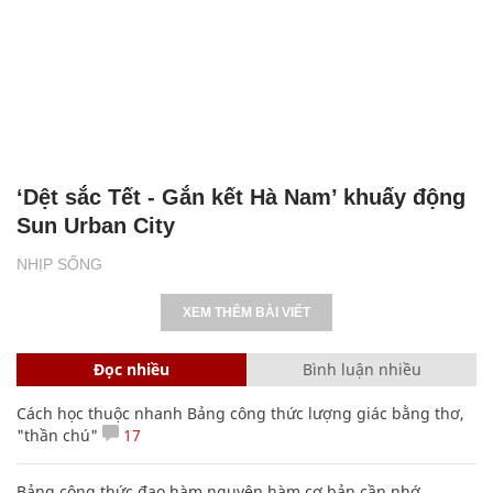
‘Dệt sắc Tết - Gắn kết Hà Nam’ khuấy động
Sun Urban City
NHỊP SỐNG
XEM THÊM BÀI VIẾT
Đọc nhiều
Bình luận nhiều
Cách học thuộc nhanh Bảng công thức lượng giác bằng thơ,
"thần chú"
17
Bảng công thức đạo hàm nguyên hàm cơ bản cần nhớ