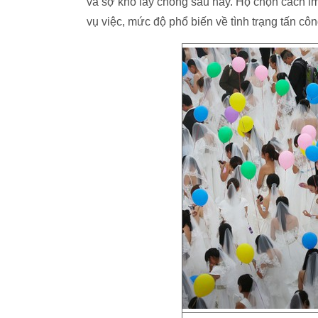
và sợ khó lấy chồng sau này. Họ chọn cách im
vụ việc, mức độ phổ biến về tình trạng tấn cô