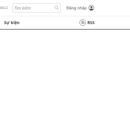
18822
Đăng nhập
Sự kiện
RSS