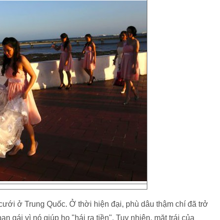
ưới ở Trung Quốc. Ở thời hiện đại, phù dâu thậm chí đã trở
 gái vì nó giúp họ "hái ra tiền". Tuy nhiên, mặt trái của