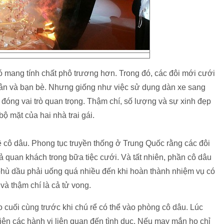
ó mang tính chất phô trương hơn. Trong đó, các đôi mới cưới
ân và bạn bè. Nhưng giống như việc sử dụng dàn xe sang
n đóng vai trò quan trọng. Thậm chí, số lượng và sự xinh đẹp
 mặt của hai nhà trai gái.
ệ cô dâu. Phong tục truyền thống ở Trung Quốc rằng các đôi
ả quan khách trong bữa tiệc cưới. Và tất nhiên, phần cô dâu
phù dầu phải uống quá nhiều đến khi hoàn thành nhiệm vụ có
và thậm chí là cả tử vong.
 cuối cùng trước khi chú rể có thể vào phòng cô dâu. Lúc
 hiện các hành vi liên quan đến tình dục. Nếu may mắn họ chỉ