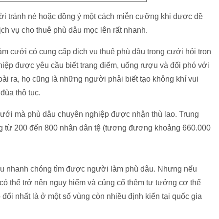
gười tránh né hoặc đồng ý một cách miễn cưỡng khi được đề
ịch vụ cho thuê phù dâu mọc lên rất nhanh.
m cưới có cung cấp dịch vụ thuê phù dâu trong cưới hỏi trọn
ệp được yêu cầu biết trang điểm, uống rượu và đối phó với
ài ra, họ cũng là những người phải biết tạo không khí vui
đùa thô tục.
cưới mà phù dâu chuyên nghiệp được nhận thù lao. Trung
ng từ 200 đến 800 nhân dân tệ (tương đương khoảng 660.000
dâu nhanh chóng tìm được người làm phù dâu. Nhưng nếu
có thể trở nên nguy hiểm và củng cố thêm tư tưởng cơ thể
đổi nhất là ở một số vùng còn nhiều định kiến tại quốc gia