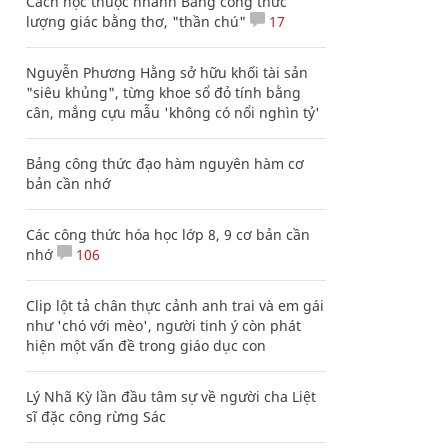
Cách học thuộc nhanh Bảng công thức
lượng giác bằng thơ, "thần chú"
17
Nguyễn Phương Hằng sở hữu khối tài sản
"siêu khủng", từng khoe sổ đỏ tính bằng
cân, mắng cựu mẫu 'không có nổi nghìn tỷ'
Bảng công thức đạo hàm nguyên hàm cơ
bản cần nhớ
Các công thức hóa học lớp 8, 9 cơ bản cần
nhớ
106
Clip lột tả chân thực cảnh anh trai và em gái
như 'chó với mèo', người tinh ý còn phát
hiện một vấn đề trong giáo dục con
Lý Nhã Kỳ lần đầu tâm sự về người cha Liệt
sĩ đặc công rừng Sác