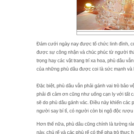
Đám cưới ngày nay được tổ chức linh đình, c
được sự công nhận và chúc phúc từ người th
trọng hay các vật trang trí xa hoa, phù dâu vẫ
của những phù dâu được coi là sức mạnh và bộ
Đặc biệt, phù dâu vẫn phải gánh vai trò bảo v
phải đi cảm ơn cũng như uống cạn ly với tất c
sẽ do phù dâu gánh vác. Điều này khiến các 
người say bí tỉ, có người còn bị ngộ độc rượu 
Hơn thế nữa, phù dâu cũng chính là tường rào
này, chú rể và các phù rể có thể pha trò thực