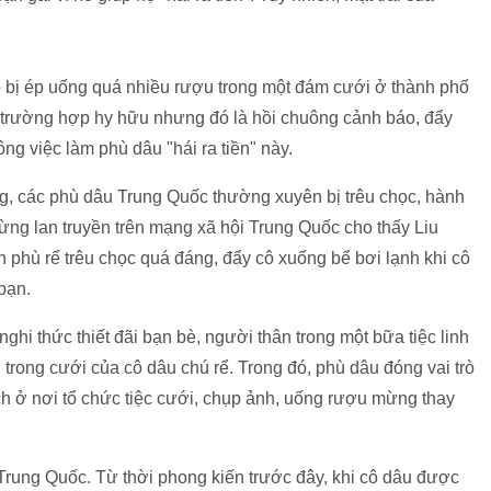
o bị ép uống quá nhiều rượu trong một đám cưới ở thành phố
 trường hợp hy hữu nhưng đó là hồi chuông cảnh báo, đẩy
ng việc làm phù dâu "hái ra tiền" này.
g, các phù dâu Trung Quốc thường xuyên bị trêu chọc, hành
từng lan truyền trên mạng xã hội Trung Quốc cho thấy Liu
n phù rể trêu chọc quá đáng, đẩy cô xuống bể bơi lạnh khi cô
bạn.
hi thức thiết đãi bạn bè, người thân trong một bữa tiệc linh
i trong cưới của cô dâu chú rể. Trong đó, phù dâu đóng vai trò
ách ở nơi tổ chức tiệc cưới, chụp ảnh, uống rượu mừng thay
 Trung Quốc. Từ thời phong kiến trước đây, khi cô dâu được