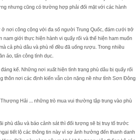
rưng nhưng cũng có trường hợp phải đối mặt với các hành
ỵ ở nơi công cộng với đa số người Trung Quốc, đám cưới trở
n nam giới thực hiện hành vi quấy rối và thể hiện ham muốn
 mà cả phù dâu và phù rể đều đã uống rượu. Trong nhiều
ần áo, tấn công tình dục.
 đáng kể. Những nơi xuất hiện tình trạng phù dâu bị quấy rối
ng thôn nơi các định kiến vẫn còn nặng nề như tỉnh Sơn Đông
 Thượng Hải ... những trò mua vui thường tập trung vào phù
i phù dâu và báo cảnh sát thì đối tượng sẽ bị truy tố trước
ngại tiết lộ các thông tin này vì sợ ảnh hưởng đến thanh danh