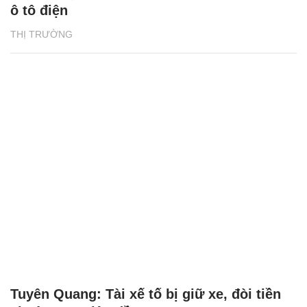
ô tô điện
THỊ TRƯỜNG
Tuyên Quang: Tài xế tố bị giữ xe, đòi tiền