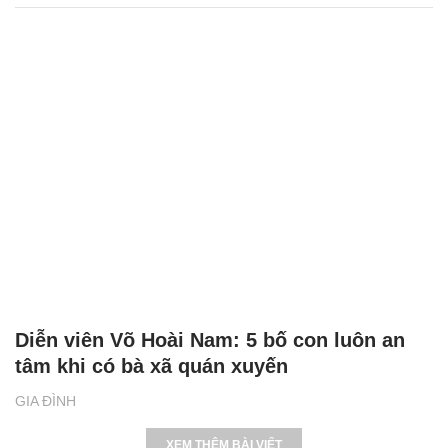
Diễn viên Võ Hoài Nam: 5 bố con luôn an
tâm khi có bà xã quán xuyến
GIA ĐÌNH
XEM THÊM BÀI VIẾT