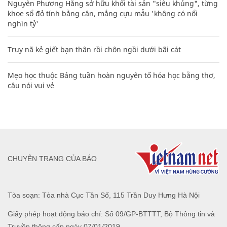
Nguyễn Phương Hằng sở hữu khối tài sản "siêu khủng", từng
khoe sổ đỏ tính bằng cân, mắng cựu mẫu 'không có nổi
nghìn tỷ'
Truy nã kẻ giết bạn thân rồi chôn ngồi dưới bãi cát
Mẹo học thuộc Bảng tuần hoàn nguyên tố hóa học bằng thơ,
câu nói vui vẻ
CHUYÊN TRANG CỦA BÁO
Tòa soạn: Tòa nhà Cục Tần Số, 115 Trần Duy Hưng Hà Nội
Giấy phép hoạt động báo chí: Số 09/GP-BTTTT, Bộ Thông tin và
Truyền thông cấp ngày 07/01/2019.