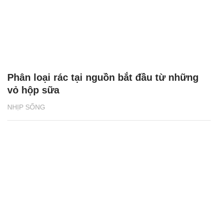
Phân loại rác tại nguồn bắt đầu từ những
vỏ hộp sữa
NHỊP SỐNG