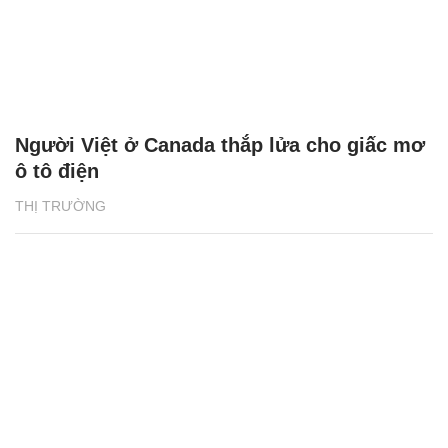
Người Việt ở Canada thắp lửa cho giấc mơ
ô tô điện
THỊ TRƯỜNG