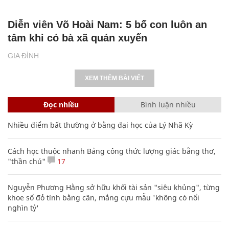
Diễn viên Võ Hoài Nam: 5 bố con luôn an
tâm khi có bà xã quán xuyến
GIA ĐÌNH
XEM THÊM BÀI VIẾT
Đọc nhiều
Bình luận nhiều
Nhiều điểm bất thường ở bằng đại học của Lý Nhã Kỳ
Cách học thuộc nhanh Bảng công thức lượng giác bằng thơ,
"thần chú"
17
Nguyễn Phương Hằng sở hữu khối tài sản "siêu khủng", từng
khoe sổ đỏ tính bằng cân, mắng cựu mẫu 'không có nổi
nghìn tỷ'