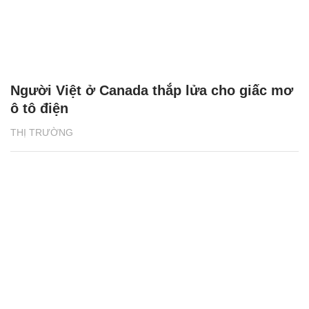
Người Việt ở Canada thắp lửa cho giấc mơ
ô tô điện
THỊ TRƯỜNG