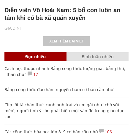
Diễn viên Võ Hoài Nam: 5 bố con luôn an
tâm khi có bà xã quán xuyến
GIA ĐÌNH
XEM THÊM BÀI VIẾT
Đọc nhiều
Bình luận nhiều
Cách học thuộc nhanh Bảng công thức lượng giác bằng thơ,
"thần chú"
17
Bảng công thức đạo hàm nguyên hàm cơ bản cần nhớ
Clip lột tả chân thực cảnh anh trai và em gái như 'chó với
mèo', người tinh ý còn phát hiện một vấn đề trong giáo dục
con
Các công thức hóa học lớp 8, 9 cơ bản cần nhớ
106