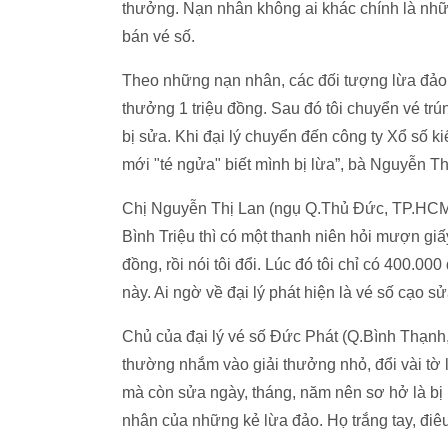
thưởng. Nạn nhân không ai khác chính là nh
bán vé số.
Theo những nạn nhân, các đối tượng lừa đảo rấ
thưởng 1 triệu đồng. Sau đó tôi chuyển vé trú
bị sửa. Khi đại lý chuyển đến công ty Xổ số kiế
mới "té ngửa" biết mình bị lừa”, bà Nguyễn Th
Chị Nguyễn Thị Lan (ngụ Q.Thủ Đức, TP.HCM) 
Bình Triệu thì có một thanh niên hỏi mượn giấ
đồng, rồi nói tôi đổi. Lúc đó tôi chỉ có 400.0
này. Ai ngờ về đại lý phát hiện là vé số cạo sử
Chủ của đại lý vé số Đức Phát (Q.Bình Thạnh
thường nhắm vào giải thưởng nhỏ, đổi vài tờ 
mà còn sửa ngày, tháng, năm nên sơ hở là bị 
nhân của những kẻ lừa đảo. Họ trắng tay, điêu