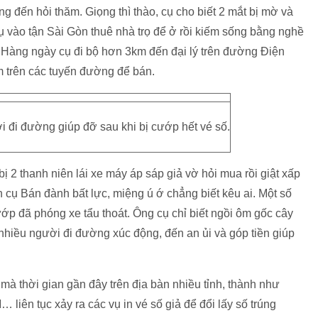
đến hỏi thăm. Giọng thì thào, cụ cho biết 2 mắt bị mờ và
cụ vào tận Sài Gòn thuê nhà trọ để ở rồi kiếm sống bằng nghề
. Hàng ngày cụ đi bộ hơn 3km đến đại lý trên đường Điện
m trên các tuyến đường để bán.
 đi đường giúp đỡ sau khi bị cướp hết vé số.
ị 2 thanh niên lái xe máy áp sáp giả vờ hỏi mua rồi giật xấp
n cụ Bán đành bất lực, miệng ú ớ chẳng biết kêu ai. Một số
ớp đã phóng xe tẩu thoát. Ông cụ chỉ biết ngồi ôm gốc cây
nhiều người đi đường xúc động, đến an ủi và góp tiền giúp
mà thời gian gần đây trên địa bàn nhiều tỉnh, thành như
ên tục xảy ra các vụ in vé số giả để đổi lấy số trúng