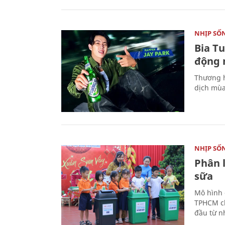
NHỊP SỐ
Bia T
động 
Thương h
dịch mùa
NHỊP SỐ
Phân 
sữa
Mô hình 
TPHCM ch
đầu từ n