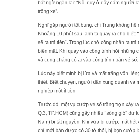
bất ngờ ngăn lại: “Nội quy ở đây cấm người lạ
trông xe”.
Nghĩ gặp người tốt bụng, chị Trung không hề 
Khoảng 10 phút sau, anh ta quay ra cho biết: 
sẽ ra trả tiền". Trong lúc chờ công nhân ra t
biến mất. Khi quay vào công trình hỏi những cô
và cũng chẳng có ai vào công trình bán vé số.
Lúc này biết mình bị lừa và mất trắng vốn li
thiết. Biết chuyện, người dân xung quanh và 
nghiệp một ít tiền.
Trước đó, một vụ cướp vé số trắng trợn xảy r
Q.3, TP.HCM) cũng gây nhiều "sóng gió" dư l
Nam) bị tật nguyền. Khi vừa bị cướp, mất hết
chỉ mới bán được có 30 tờ thôi, bị bọn cướp lấ