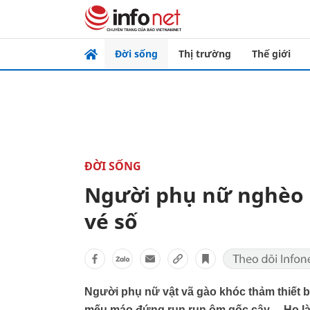
Đời sống
Thị trường
Thế giới
ĐỜI SỐNG
Người phụ nữ nghèo k
vé số
Người phụ nữ vật vã gào khóc thảm thiết b
mếu máo đứng run run ôm gốc cây… Họ là 