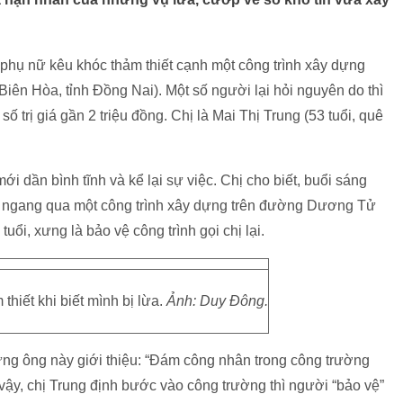
phụ nữ kêu khóc thảm thiết cạnh một công trình xây dựng
ên Hòa, tỉnh Đồng Nai). Một số người lại hỏi nguyên do thì
ố trị giá gần 2 triệu đồng. Chị là Mai Thị Trung (53 tuổi, quê
i dần bình tĩnh và kể lại sự việc. Chị cho biết, buổi sáng
i ngang qua một công trình xây dựng trên đường Dương Tử
ổi, xưng là bảo vệ công trình gọi chị lại.
thiết khi biết mình bị lừa.
Ảnh: Duy Đông.
ng ông này giới thiệu: “Đám công nhân trong công trường
ậy, chị Trung định bước vào công trường thì người “bảo vệ”