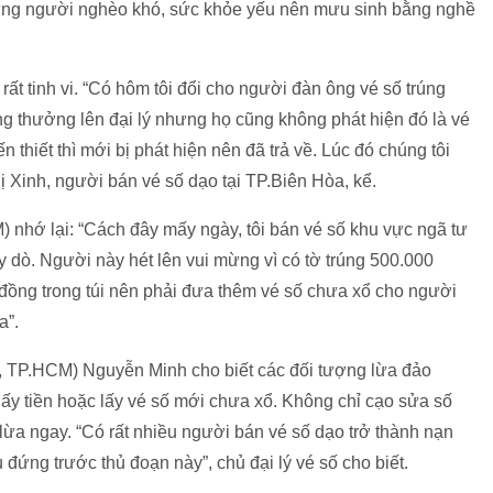
ững người nghèo khó, sức khỏe yếu nên mưu sinh bằng nghề
t tinh vi. “Có hôm tôi đổi cho người đàn ông vé số trúng
ng thưởng lên đại lý nhưng họ cũng không phát hiện đó là vé
n thiết thì mới bị phát hiện nên đã trả về. Lúc đó chúng tôi
ị Xinh, người bán vé số dạo tại TP.Biên Hòa, kể.
nhớ lại: “Cách đây mấy ngày, tôi bán vé số khu vực ngã tư
y dò. Người này hét lên vui mừng vì có tờ trúng 500.000
00 đồng trong túi nên phải đưa thêm vé số chưa xổ cho người
a”.
, TP.HCM) Nguyễn Minh cho biết các đối tượng lừa đảo
lấy tiền hoặc lấy vé số mới chưa xổ. Không chỉ cạo sửa số
lừa ngay. “Có rất nhiều người bán vé số dạo trở thành nạn
 đứng trước thủ đoạn này”, chủ đại lý vé số cho biết.