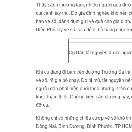
Thấy cảnh thương tâm, nhiều người qua đường 
cụt cánh tay trái. Do gia đình nghèo khó nên 
bán vé số, dành dụm gửi về quê cho gia đình
Biên Phủ lấy vé số, sau đó đi bộ hàng chục k
Cụ Bán tật nguyền được người
Khi cụ đang đi bán trên đường Trường Sa thì b
vé số, rồ gia bỏ chạy. Do bị mù, tật nguyền nê
người dân phát hiện đuổi theo nhưng 2 tên cư
khóc thảm thiết. Chứng kiến cảnh tượng này, 
đỡ cụ.
Không chỉ có những chiêu cướp vé số khó tin 
Đồng Nai, Bình Dương, Bình Phước, TP.HCM… li