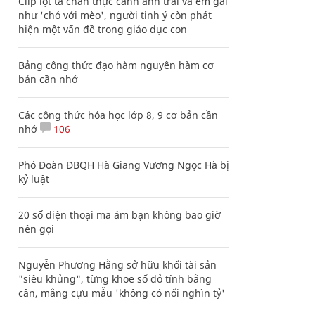
Clip lột tả chân thực cảnh anh trai và em gái
như 'chó với mèo', người tinh ý còn phát
hiện một vấn đề trong giáo dục con
Bảng công thức đạo hàm nguyên hàm cơ
bản cần nhớ
Các công thức hóa học lớp 8, 9 cơ bản cần
nhớ
106
Phó Đoàn ĐBQH Hà Giang Vương Ngọc Hà bị
kỷ luật
20 số điện thoại ma ám bạn không bao giờ
nên gọi
Nguyễn Phương Hằng sở hữu khối tài sản
"siêu khủng", từng khoe sổ đỏ tính bằng
cân, mắng cựu mẫu 'không có nổi nghìn tỷ'