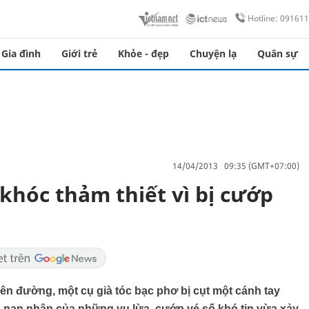
Hotline: 09161
Gia đình
Giới trẻ
Khỏe - đẹp
Chuyện lạ
Quân sự
14/04/2013 09:35 (GMT+07:00)
hóc thảm thiết vì bị cướp
ên đường, một cụ già tóc bạc phơ bị cụt một cánh tay
nạn nhân của những vụ lừa, cướp vé số khó tin vừa xảy