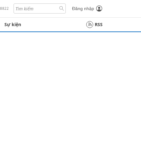
18822
Đăng nhập
Sự kiện
RSS