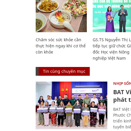
Chăm sóc sức khỏe cần
GS.TS Nguyễn Thị 
thực hiện ngay khi cơ thể
tiếp tục giữ chức 
còn khỏe
đốc Học viện Nông
nghiệp Việt Nam
Tin cùng chuyên mục
NHỊP SỐ
BAT V
phát t
BAT Việt
Phước Ch
triển ki
tuyến bi