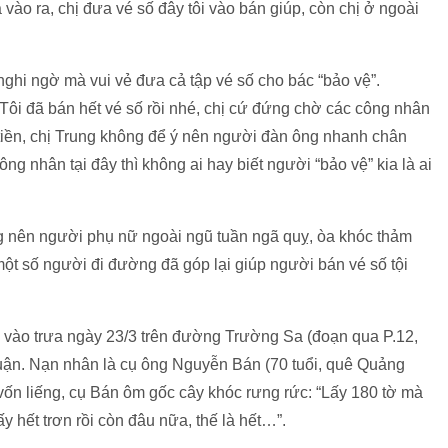
 vào ra, chị đưa vé số đây tôi vào bán giúp, còn chị ở ngoài
nghi ngờ mà vui vẻ đưa cả tập vé số cho bác “bảo vệ”.
“Tôi đã bán hết vé số rồi nhé, chị cứ đứng chờ các công nhân
rả tiền, chị Trung không để ý nên người đàn ông nhanh chân
ng nhân tại đây thì không ai hay biết người “bảo vệ” kia là ai
ếng nên người phụ nữ ngoài ngũ tuần ngã quỵ, òa khóc thảm
một số người đi đường đã góp lại giúp người bán vé số tội
a vào trưa ngày 23/3 trên đường Trường Sa (đoạn qua P.12,
uận. Nạn nhân là cụ ông Nguyễn Bán (70 tuổi, quê Quảng
 vốn liếng, cụ Bán ôm gốc cây khóc rưng rức: “Lấy 180 tờ mà
y hết trơn rồi còn đâu nữa, thế là hết…”.