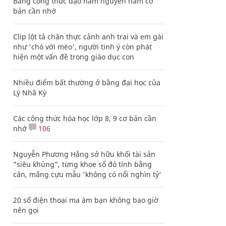
Bảng công thức đạo hàm nguyên hàm cơ
bản cần nhớ
Clip lột tả chân thực cảnh anh trai và em gái
như 'chó với mèo', người tinh ý còn phát
hiện một vấn đề trong giáo dục con
Nhiều điểm bất thường ở bằng đại học của
Lý Nhã Kỳ
Các công thức hóa học lớp 8, 9 cơ bản cần
nhớ
106
Nguyễn Phương Hằng sở hữu khối tài sản
"siêu khủng", từng khoe sổ đỏ tính bằng
cân, mắng cựu mẫu 'không có nổi nghìn tỷ'
20 số điện thoại ma ám bạn không bao giờ
nên gọi