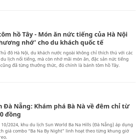
tôm hồ Tây - Món ăn nức tiếng của Hà Nội
thương nhớ' cho du khách quốc tế
Thủ đô Hà Nội, du khách nước ngoài không chỉ thích thú với các
 du lịch nổi tiếng, mà còn nhớ mãi món ăn, đặc sản nức tiếng
i cũng đã từng thưởng thức, đó chính là bánh tôm hồ Tây.
ch Đà Nẵng: Khám phá Bà Nà về đêm chỉ từ
00 đồng
 10/2024, khu du lịch Sun World Ba Na Hills (Đà Nẵng) áp dụng
ch giá combo “Ba Na By Night” linh hoạt theo từng khung giờ
reo.