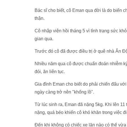
Bác sĩ cho biết, cô Eman qua đời là do biến 
thận.
Cô nhập viện hồi tháng 5 vì tình trạng sức kh
gian qua.
Trước đó cô đã được điều trị ở quê nhà Ấn Độ
Nhiều năm qua cô được chuẩn đoán nhiễm ký 
đói, ăn liên tục.
Gia đình Eman cho biết do phải chiến đấu với 
ngày càng trở nên "khổng lồ".
Từ lúc sinh ra, Eman đã nặng 5kg. Khi lên 11 
nặng, quá béo khiến cô khó khăn trong việc đi 
Đến khi không có chiếc xe lăn nào có thể vừ