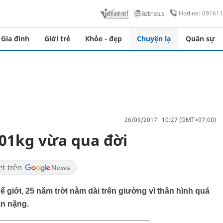
Hotline: 09161
Gia đình
Giới trẻ
Khỏe - đẹp
Chuyện lạ
Quân sự
26/09/2017 10:27 (GMT+07:00)
01kg vừa qua đời
 giới, 25 năm trời nằm dài trên giường vì thân hình quá
ận nặng.