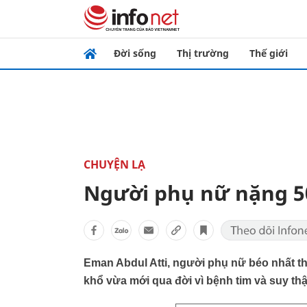
Đời sống
Thị trường
Thế giới
CHUYỆN LẠ
Người phụ nữ nặng 5
Eman Abdul Atti, người phụ nữ béo nhất thế
khổ vừa mới qua đời vì bệnh tim và suy th