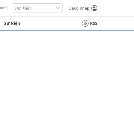
18822
Đăng nhập
Sự kiện
RSS