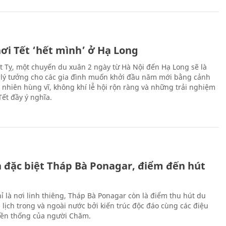
ơi Tết ‘hết mình’ ở Hạ Long
Ất Tỵ, một chuyến du xuân 2 ngày từ Hà Nội đến Hạ Long sẽ là
 lý tưởng cho các gia đình muốn khởi đầu năm mới bằng cảnh
n nhiên hùng vĩ, không khí lễ hội rộn ràng và những trải nghiệm
Tết đầy ý nghĩa.
ch đặc biệt Tháp Bà Ponagar, điểm đến hút
ỉ là nơi linh thiêng, Tháp Bà Ponagar còn là điểm thu hút du
 lịch trong và ngoài nước bởi kiến trúc độc đáo cùng các điệu
ền thống của người Chăm.