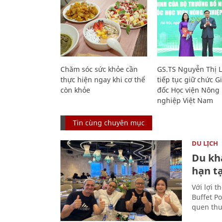
Chăm sóc sức khỏe cần
GS.TS Nguyễn Thị 
thực hiện ngay khi cơ thể
tiếp tục giữ chức 
còn khỏe
đốc Học viện Nông
nghiệp Việt Nam
Tin cùng chuyên mục
DU LỊCH
Du kh
hạn t
Với lợi t
Buffet P
quen thu