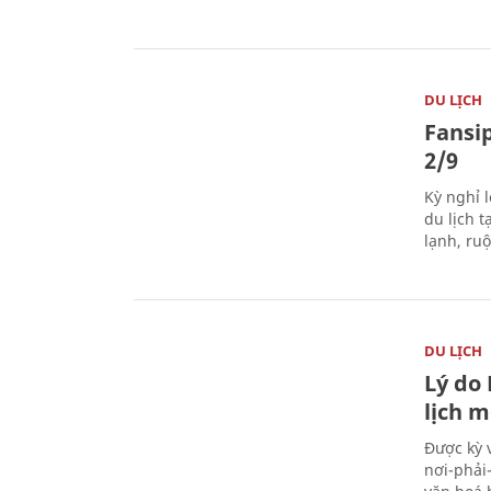
DU LỊCH
Fansip
2/9
Kỳ nghỉ l
du lịch t
lạnh, ru
DU LỊCH
Lý do
lịch m
Được kỳ 
nơi-phải