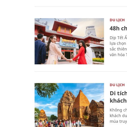
DU LỊCH
48h ch
Dịp Tết 
lựa chọn
sắc thiê
văn hóa 
DU LỊCH
Di tí
khách
Không ch
khách du
múa truy