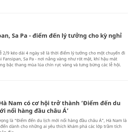
an, Sa Pa - điểm đến lý tưởng cho kỳ nghỉ
ễ 2/9 kéo dài 4 ngày sẽ là thời điểm lý tưởng cho một chuyến đi
ại Fansipan, Sa Pa - nơi nắng vàng như rót mật, khí hậu mát
ộng bậc thang mùa lúa chín rực vàng và tưng bừng các lễ hội.
 Hà Nam có cơ hội trở thành ‘Điểm đến du
ới nổi hàng đầu châu Á’
vọng là “Điểm đến du lịch mới nổi hàng đầu châu Á”, Hà Nam là
-đến dành cho những ai yêu thích khám phá các lớp trầm tích