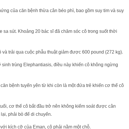
chứng của căn bệnh thừa cân béo phì, bao gồm suy tim và suy
ỏe sa sút. Khoảng 20 bác sĩ đã chăm sóc cô trong suốt thời
 và trải qua cuộc phẫu thuật giảm được 600 pound (272 kg).
sinh trùng Elephantiasis, điều này khiến cô không ngừng
căn bệnh tuyến yên từ khi còn là một đứa trẻ khiến cơ thể cô
tuổi, cơ thể cô bắt đầu trở nên không kiểm soát được cân
lại, phải bò để di chuyển.
a với kích cỡ của Eman, cô phải nằm một chỗ.