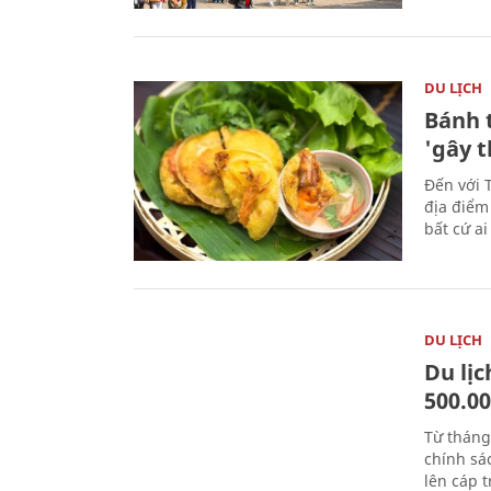
DU LỊCH
Bánh 
'gây 
Đến với 
địa điểm
bất cứ a
DU LỊCH
Du lị
500.0
Từ tháng
chính sá
lên cáp t