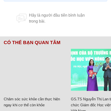
CÓ THỂ BẠN QUAN TÂM
Chăm sóc sức khỏe cần thực hiện
GS.TS Nguyễn Thị Lan ti
ngay khi cơ thể còn khỏe
chức Giám đốc Học viện
Việt Nam