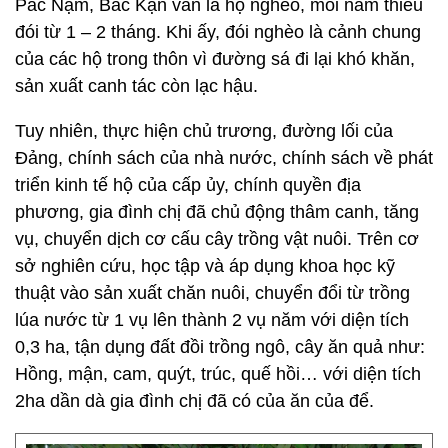
Pác Nặm, Bắc Kạn vẫn là hộ nghèo, mỗi năm thiếu
đói từ 1 – 2 tháng. Khi ấy, đói nghèo là cảnh chung
của các hộ trong thôn vì đường sá đi lại khó khăn,
sản xuất canh tác còn lạc hậu.
Tuy nhiên, thực hiện chủ trương, đường lối của
Đảng, chính sách của nhà nước, chính sách về phát
triển kinh tế hộ của cấp ủy, chính quyền địa
phương, gia đình chị đã chủ động thâm canh, tăng
vụ, chuyển dịch cơ cấu cây trồng vật nuôi. Trên cơ
sở nghiên cứu, học tập và áp dụng khoa học kỹ
thuật vào sản xuất chăn nuôi, chuyển đổi từ trồng
lúa nước từ 1 vụ lên thành 2 vụ năm với diện tích
0,3 ha, tận dụng đất đồi trồng ngô, cây ăn quả như:
Hồng, mận, cam, quýt, trúc, quế hồi… với diện tích
2ha dần dà gia đình chị đã có của ăn của để.