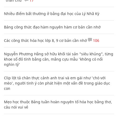
"thần chú"
17
Nhiều điểm bất thường ở bằng đại học của Lý Nhã Kỳ
Bảng công thức đạo hàm nguyên hàm cơ bản cần nhớ
Các công thức hóa học lớp 8, 9 cơ bản cần nhớ
106
Nguyễn Phương Hằng sở hữu khối tài sản "siêu khủng", từng
khoe sổ đỏ tính bằng cân, mắng cựu mẫu 'không có nổi
nghìn tỷ'
Clip lột tả chân thực cảnh anh trai và em gái như 'chó với
mèo', người tinh ý còn phát hiện một vấn đề trong giáo dục
con
Mẹo học thuộc Bảng tuần hoàn nguyên tố hóa học bằng thơ,
câu nói vui vẻ