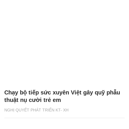
Chạy bộ tiếp sức xuyên Việt gây quỹ phẫu
thuật nụ cười trẻ em
NGHỊ QUYẾT PHÁT TRIỂN KT- XH