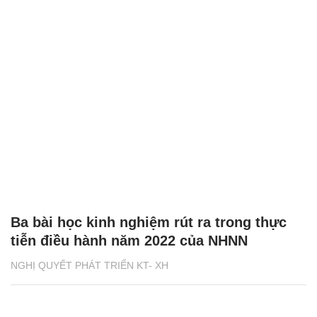
Ba bài học kinh nghiệm rút ra trong thực
tiễn điều hành năm 2022 của NHNN
NGHỊ QUYẾT PHÁT TRIỂN KT- XH