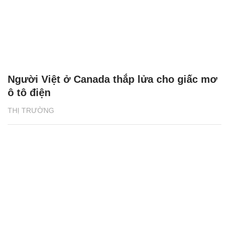
Người Việt ở Canada thắp lửa cho giấc mơ
ô tô điện
THỊ TRƯỜNG