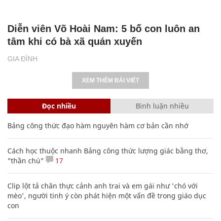
Diễn viên Võ Hoài Nam: 5 bố con luôn an
tâm khi có bà xã quán xuyến
GIA ĐÌNH
XEM THÊM BÀI VIẾT
Đọc nhiều
Bình luận nhiều
Bảng công thức đạo hàm nguyên hàm cơ bản cần nhớ
Cách học thuộc nhanh Bảng công thức lượng giác bằng thơ,
"thần chú"
17
Clip lột tả chân thực cảnh anh trai và em gái như 'chó với
mèo', người tinh ý còn phát hiện một vấn đề trong giáo dục
con