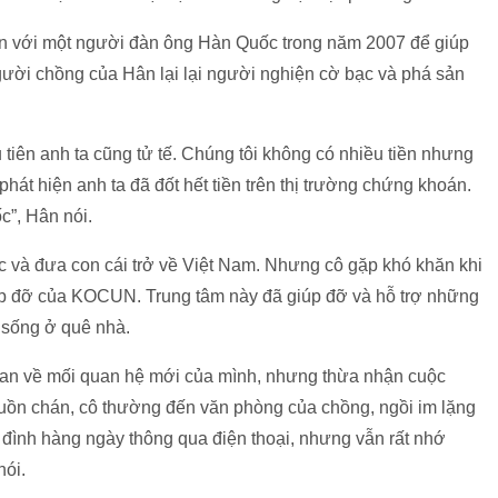
n với một người đàn ông Hàn Quốc trong năm 2007 để giúp
ười chồng của Hân lại lại người nghiện cờ bạc và phá sản
 tiên anh ta cũng tử tế. Chúng tôi không có nhiều tiền nhưng
hát hiện anh ta đã đốt hết tiền trên thị trường chứng khoán.
c”, Hân nói.
c và đưa con cái trở về Việt Nam. Nhưng cô gặp khó khăn khi
úp đỡ của KOCUN. Trung tâm này đã giúp đỡ và hỗ trợ những
 sống ở quê nhà.
uan về mối quan hệ mới của mình, nhưng thừa nhận cuộc
buồn chán, cô thường đến văn phòng của chồng, ngồi im lặng
 đình hàng ngày thông qua điện thoại, nhưng vẫn rất nhớ
nói.