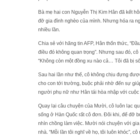
Bà mẹ hai con Nguyễn Thị Kim Hân đã kết hô
đỡ gia đình nghèo của mình. Nhưng hóa ra ng
nhiều lần.
Chia sẻ với hãng tin AFP, Hân thổn thức, “Đầu
điều đó không quan trọng”. Nhưng sau đó, cô p
“Không còn một đồng xu nào cả… Tôi đã bị số
Sau hai lần như thế, cô không chịu đựng đượ
cho con tới trường, buộc phải nhờ đến sự gi
người phụ nữ như Hân tái hòa nhập với cuộc
Quay lại câu chuyện của Mười, cô luôn lạc q
sống ở Hàn Quốc rất cô đơn. Đôi khi, để đỡ 
nhìn chồng làm việc. Mười nói chuyện với gia
nhà. “Mỗi lần tôi nghĩ về họ, tôi luôn khóc”, cô 