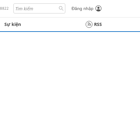
18822
Đăng nhập
Sự kiện
RSS