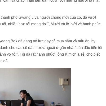
nh cảm và chấp nhận làm đám cưới với những người lạ mặt
 thành phố Gwangju và người chồng mới của cô, đã vượt
 tôi, nhiều hơn tôi mong đợi", Mười trả lời với vẻ hạnh phúc
yeong Bok đã đang nỗ lực dạy cô mua sắm và nấu ăn, hy
dành cho các cô dâu nước ngoài ở gần nhà. “Lần đầu tiên tôi
hành vợ tôi". Tôi đã rất hạnh phúc", ông Kim chia sẻ, cho biết
c đó.