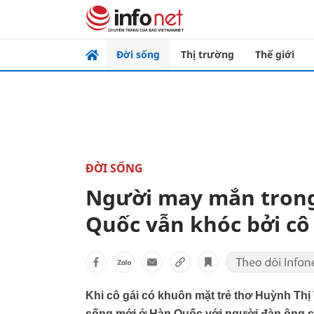
Đời sống
Thị trường
Thế giới
ĐỜI SỐNG
Người may mắn trong 
Quốc vẫn khóc bởi cô
Khi cô gái có khuôn mặt trẻ thơ Huỳnh Thị
sống mới ở Hàn Quốc với người đàn ông cô