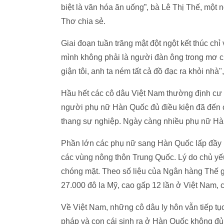
biệt là văn hóa ăn uống”, bà Lê Thị Thế, mộ
Thơ chia sẻ.
Giai đoạn tuần trăng mật đột ngột kết thúc ch
mình không phải là người đàn ông trong mơ củ
giận tôi, anh ta ném tất cả đồ đạc ra khỏi nhà",
Hầu hết các cô dâu Việt Nam thường định cư 
người phụ nữ Hàn Quốc đủ điều kiện đã đến cá
thang sự nghiệp. Ngày càng nhiều phụ nữ Hàn
Phần lớn các phụ nữ sang Hàn Quốc lấp đầy
các vùng nông thôn Trung Quốc. Lý do chủ yếu
chóng mặt. Theo số liệu của Ngân hàng Thế 
27.000 đô la Mỹ, cao gấp 12 lần ở Việt Nam
Về Việt Nam, những cô dâu ly hôn vẫn tiếp t
pháp và con cái sinh ra ở Hàn Quốc không đủ 