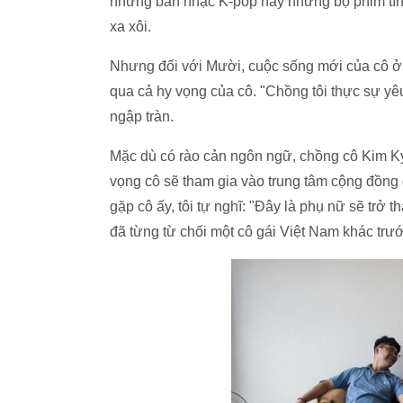
những ban nhạc K-pop hay những bộ phim tì
xa xôi.
Nhưng đối với Mười, cuộc sống mới của cô ở
qua cả hy vọng của cô. "Chồng tôi thực sự yêu
ngập tràn.
Mặc dù có rào cản ngôn ngữ, chồng cô Kim K
vọng cô sẽ tham gia vào trung tâm cộng đồng 
gặp cô ấy, tôi tự nghĩ: "Đây là phụ nữ sẽ trở t
đã từng từ chối một cô gái Việt Nam khác trướ