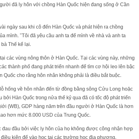
t người đã ly hôn với chồng Hàn Quốc hiện đang sống ở Cần
ỉ vài ngày sau khi cô đến Hàn Quốc và phát hiện ra chồng
a mình. "Tôi đã yêu cầu anh ta để mình về nhà và anh ta
 bà Thế kể lại.
tại các vùng nông thôn ở Hàn Quốc. Tại các vùng này, những
c thành phố đang phát triển nhanh để tìm cơ hội leo lên bậc
 Quốc cho rằng hôn nhân không phải là điều bắt buộc.
 lỗ hổng về hôn nhân đến từ đồng bằng sông Cửu Long hoặc
 bởi Hàn Quốc trong nửa thế kỷ qua đã có tốc độ phát triển
giới (WB), GDP hàng năm trên đầu người ở Hàn Quốc là hơn
, cao hơn mức 8.000 USD của Trung Quốc.
ục đau đầu bởi việc ly hôn của họ không được công nhận hợp
điều kiện để vào học tại các trường học địa phương.