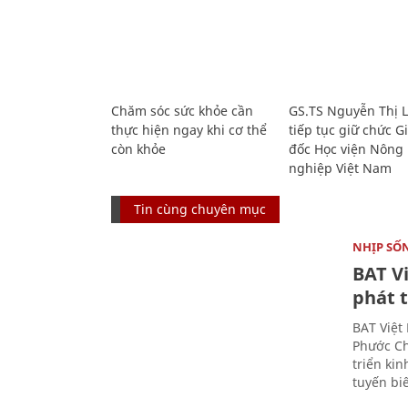
Chăm sóc sức khỏe cần
GS.TS Nguyễn Thị 
thực hiện ngay khi cơ thể
tiếp tục giữ chức 
còn khỏe
đốc Học viện Nông
nghiệp Việt Nam
Tin cùng chuyên mục
NHỊP SỐ
BAT V
phát t
BAT Việt
Phước Ch
triển ki
tuyến bi