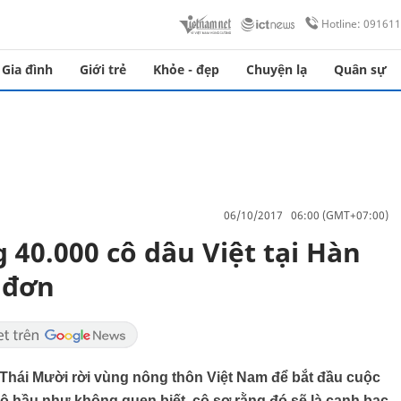
Hotline: 09161
Gia đình
Giới trẻ
Khỏe - đẹp
Chuyện lạ
Quân sự
06/10/2017 06:00 (GMT+07:00)
40.000 cô dâu Việt tại Hàn
 đơn
 Thái Mười rời vùng nông thôn Việt Nam để bắt đầu cuộc
 hầu như không quen biết, cô sợ rằng đó sẽ là canh bạc