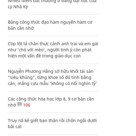
Nhiều điểm bất thường ở bằng đại học của
Lý Nhã Kỳ
Bảng công thức đạo hàm nguyên hàm cơ
bản cần nhớ
Clip lột tả chân thực cảnh anh trai và em gái
như 'chó với mèo', người tinh ý còn phát
hiện một vấn đề trong giáo dục con
Nguyễn Phương Hằng sở hữu khối tài sản
"siêu khủng", từng khoe sổ đỏ tính bằng
cân, mắng cựu mẫu 'không có nổi nghìn tỷ'
Các công thức hóa học lớp 8, 9 cơ bản cần
nhớ
106
Truy nã kẻ giết bạn thân rồi chôn ngồi dưới
bãi cát