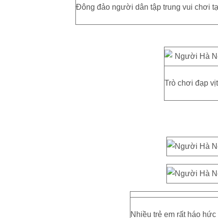
Đông đảo người dân tập trung vui chơi tạ
Trò chơi đạp vị
Nhiều trẻ em rất háo hức 