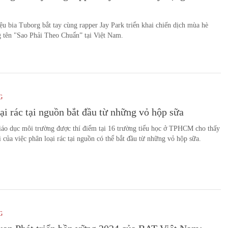
u bia Tuborg bắt tay cùng rapper Jay Park triển khai chiến dịch mùa hè
 tên "Sao Phải Theo Chuẩn” tại Việt Nam.
G
ại rác tại nguồn bắt đầu từ những vỏ hộp sữa
áo dục môi trường được thí điểm tại 16 trường tiểu học ở TPHCM cho thấy
i của việc phân loại rác tại nguồn có thể bắt đầu từ những vỏ hộp sữa.
G