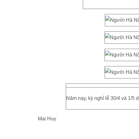
Năm nay, kỳ nghỉ lễ 30/4 và 1/5 
Mai Huy