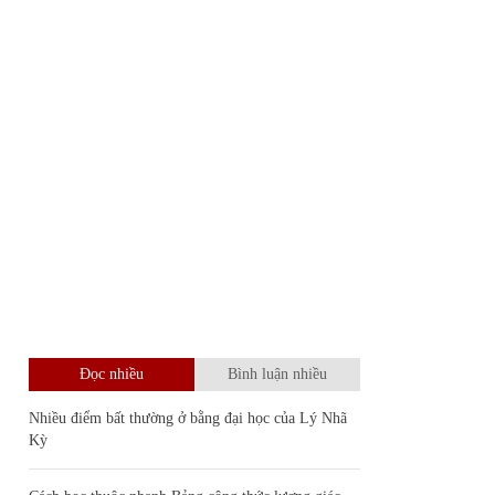
Đọc nhiều
Bình luận nhiều
Nhiều điểm bất thường ở bằng đại học của Lý Nhã
Kỳ