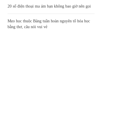
20 số điện thoại ma ám bạn không bao giờ nên gọi
Mẹo học thuộc Bảng tuần hoàn nguyên tố hóa học
bằng thơ, câu nói vui vẻ