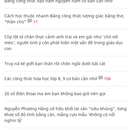
Bảng công thức đạo hàm nguyên hàm cơ bản cần nhớ
Cách học thuộc nhanh Bảng công thức lượng giác bằng thơ,
"thần chú"
17
Clip lột tả chân thực cảnh anh trai và em gái như 'chó với
mèo', người tinh ý còn phát hiện một vấn đề trong giáo dục
con
Truy nã kẻ giết bạn thân rồi chôn ngồi dưới bãi cát
Các công thức hóa học lớp 8, 9 cơ bản cần nhớ
106
20 số điện thoại ma ám bạn không bao giờ nên gọi
Nguyễn Phương Hằng sở hữu khối tài sản "siêu khủng", từng
khoe sổ đỏ tính bằng cân, mắng cựu mẫu 'không có nổi
nghìn tỷ'