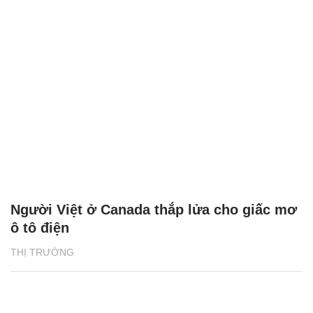
Người Việt ở Canada thắp lửa cho giấc mơ
ô tô điện
THỊ TRƯỜNG