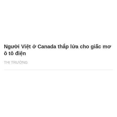
Người Việt ở Canada thắp lửa cho giấc mơ
ô tô điện
THỊ TRƯỜNG