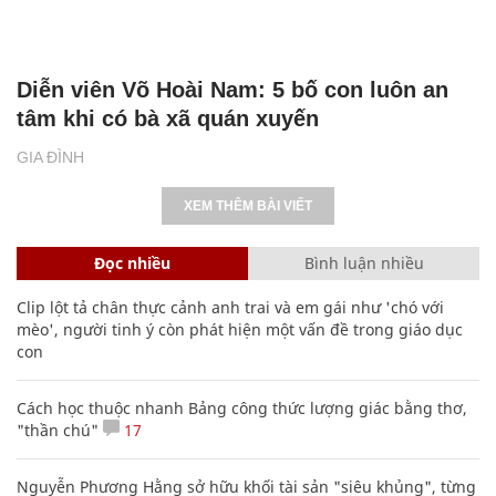
Diễn viên Võ Hoài Nam: 5 bố con luôn an
tâm khi có bà xã quán xuyến
GIA ĐÌNH
XEM THÊM BÀI VIẾT
Đọc nhiều
Bình luận nhiều
Clip lột tả chân thực cảnh anh trai và em gái như 'chó với
mèo', người tinh ý còn phát hiện một vấn đề trong giáo dục
con
Cách học thuộc nhanh Bảng công thức lượng giác bằng thơ,
"thần chú"
17
Nguyễn Phương Hằng sở hữu khối tài sản "siêu khủng", từng