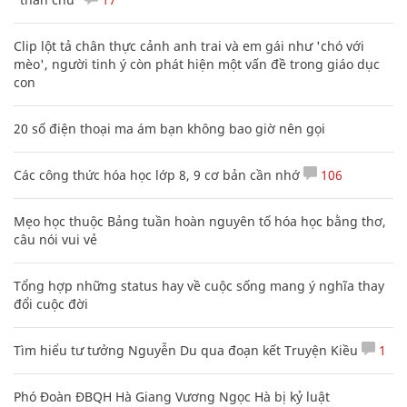
Clip lột tả chân thực cảnh anh trai và em gái như 'chó với
mèo', người tinh ý còn phát hiện một vấn đề trong giáo dục
con
20 số điện thoại ma ám bạn không bao giờ nên gọi
Các công thức hóa học lớp 8, 9 cơ bản cần nhớ
106
Mẹo học thuộc Bảng tuần hoàn nguyên tố hóa học bằng thơ,
câu nói vui vẻ
Tổng hợp những status hay về cuộc sống mang ý nghĩa thay
đổi cuộc đời
Tìm hiểu tư tưởng Nguyễn Du qua đoạn kết Truyện Kiều
1
Phó Đoàn ĐBQH Hà Giang Vương Ngọc Hà bị kỷ luật