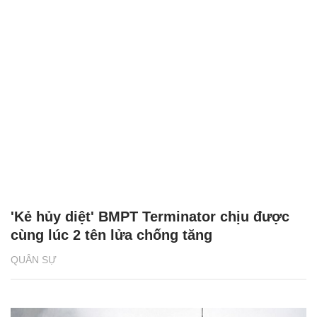
'Kẻ hủy diệt' BMPT Terminator chịu được
cùng lúc 2 tên lửa chống tăng
QUÂN SỰ