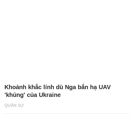
Khoảnh khắc lính dù Nga bắn hạ UAV
'khủng' của Ukraine
QUÂN SỰ