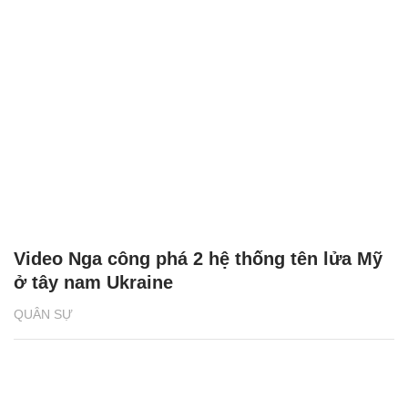
Video Nga công phá 2 hệ thống tên lửa Mỹ
ở tây nam Ukraine
QUÂN SỰ