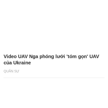
Video UAV Nga phóng lưới 'tóm gọn' UAV
của Ukraine
QUÂN SỰ