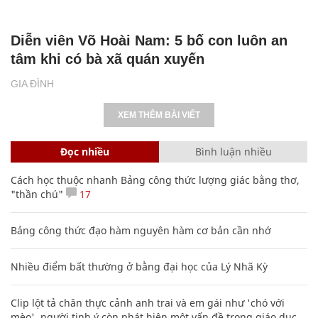
Diễn viên Võ Hoài Nam: 5 bố con luôn an
tâm khi có bà xã quán xuyến
GIA ĐÌNH
XEM THÊM BÀI VIẾT
Đọc nhiều
Bình luận nhiều
Cách học thuộc nhanh Bảng công thức lượng giác bằng thơ,
"thần chú"
17
Bảng công thức đạo hàm nguyên hàm cơ bản cần nhớ
Nhiều điểm bất thường ở bằng đại học của Lý Nhã Kỳ
Clip lột tả chân thực cảnh anh trai và em gái như 'chó với
mèo', người tinh ý còn phát hiện một vấn đề trong giáo dục