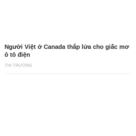
Người Việt ở Canada thắp lửa cho giấc mơ
ô tô điện
THỊ TRƯỜNG