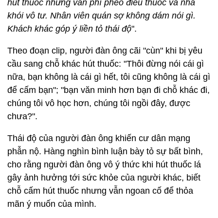
hút thuốc nhưng vẫn phì phèo điếu thuốc và nhả
khói vô tư. Nhân viên quán sợ không dám nói gì.
Khách khác góp ý liền tỏ thái độ
".
Theo đoạn clip, người đàn ông cãi "cùn" khi bị yêu
cầu sang chỗ khác hút thuốc: "Thôi đừng nói cái gì
nữa, bạn không là cái gì hết, tôi cũng không là cái gì
để cấm bạn"; "bạn văn minh hơn bạn đi chỗ khác đi,
chúng tôi vô học hơn, chúng tôi ngồi đây, được
chưa?".
Thái độ của người đàn ông khiến cư dân mạng
phẫn nộ. Hàng nghìn bình luận bày tỏ sự bất bình,
cho rằng người đàn ông vô ý thức khi hút thuốc lá
gây ảnh hưởng tới sức khỏe của người khác, biết
chỗ cấm hút thuốc nhưng vẫn ngoan cố để thỏa
mãn ý muốn của mình.