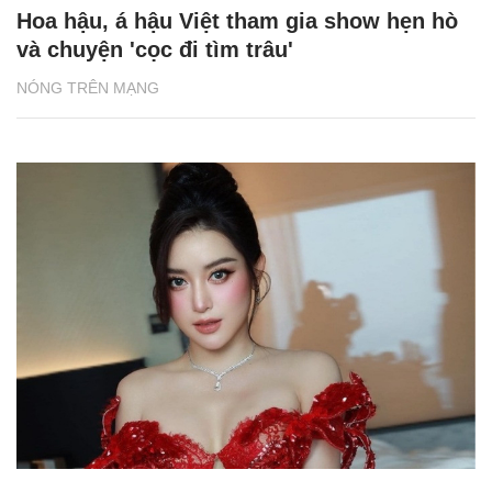
Hoa hậu, á hậu Việt tham gia show hẹn hò
và chuyện 'cọc đi tìm trâu'
NÓNG TRÊN MẠNG