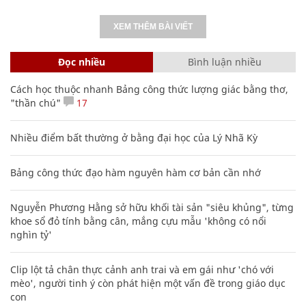
XEM THÊM BÀI VIẾT
Đọc nhiều
Bình luận nhiều
Cách học thuộc nhanh Bảng công thức lượng giác bằng thơ,
"thần chú"
17
Nhiều điểm bất thường ở bằng đại học của Lý Nhã Kỳ
Bảng công thức đạo hàm nguyên hàm cơ bản cần nhớ
Nguyễn Phương Hằng sở hữu khối tài sản "siêu khủng", từng
khoe sổ đỏ tính bằng cân, mắng cựu mẫu 'không có nổi
nghìn tỷ'
Clip lột tả chân thực cảnh anh trai và em gái như 'chó với
mèo', người tinh ý còn phát hiện một vấn đề trong giáo dục
con