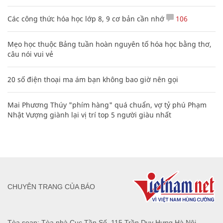
Các công thức hóa học lớp 8, 9 cơ bản cần nhớ
106
Mẹo học thuộc Bảng tuần hoàn nguyên tố hóa học bằng thơ,
câu nói vui vẻ
20 số điện thoại ma ám bạn không bao giờ nên gọi
Mai Phương Thúy "phím hàng" quá chuẩn, vợ tỷ phú Phạm
Nhật Vượng giành lại vị trí top 5 người giàu nhất
CHUYÊN TRANG CỦA BÁO
Tòa soạn: Tòa nhà Cục Tần Số, 115 Trần Duy Hưng Hà Nội