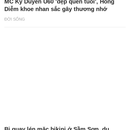
MC Kỳ Duyên U60 'đẹp quên tuổi', Hồng
Diễm khoe nhan sắc gây thương nhớ
ĐỜI SỐNG
Bị quay lén mặc bikini ở Sầm Sơn, du