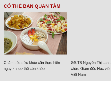
CÓ THỂ BẠN QUAN TÂM
Chăm sóc sức khỏe cần thực hiện
GS.TS Nguyễn Thị Lan ti
ngay khi cơ thể còn khỏe
chức Giám đốc Học viện
Việt Nam