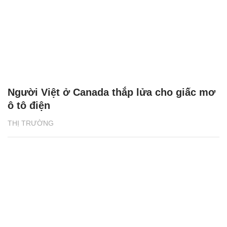
Người Việt ở Canada thắp lửa cho giấc mơ
ô tô điện
THỊ TRƯỜNG