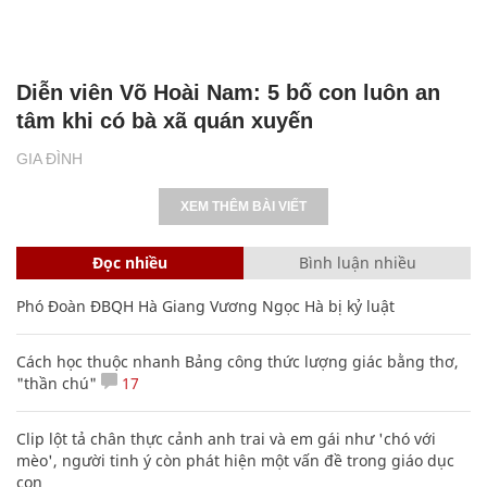
Diễn viên Võ Hoài Nam: 5 bố con luôn an
tâm khi có bà xã quán xuyến
GIA ĐÌNH
XEM THÊM BÀI VIẾT
Đọc nhiều
Bình luận nhiều
Phó Đoàn ĐBQH Hà Giang Vương Ngọc Hà bị kỷ luật
Cách học thuộc nhanh Bảng công thức lượng giác bằng thơ,
"thần chú"
17
Clip lột tả chân thực cảnh anh trai và em gái như 'chó với
mèo', người tinh ý còn phát hiện một vấn đề trong giáo dục
con