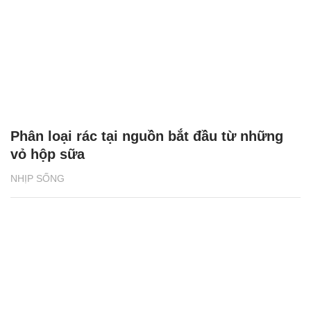
Phân loại rác tại nguồn bắt đầu từ những
vỏ hộp sữa
NHỊP SỐNG