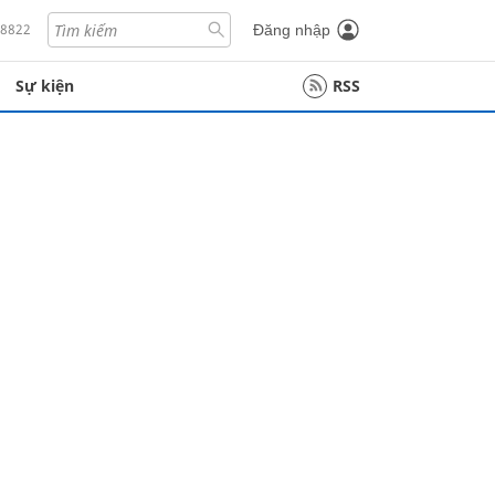
18822
Đăng nhập
Sự kiện
RSS