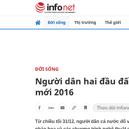
Đời sống
Thị trường
Thế giới
ĐỜI SỐNG
Người dân hai đầu đ
mới 2016
Từ chiều tối 31/12, người dân cả nước đổ 
pháo hoa và các chương trình nghệ thuật