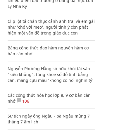
Nhiều điểm bất thường ở bằng đại học của
Lý Nhã Kỳ
Clip lột tả chân thực cảnh anh trai và em gái
như 'chó với mèo', người tinh ý còn phát
hiện một vấn đề trong giáo dục con
Bảng công thức đạo hàm nguyên hàm cơ
bản cần nhớ
Nguyễn Phương Hằng sở hữu khối tài sản
"siêu khủng", từng khoe sổ đỏ tính bằng
cân, mắng cựu mẫu 'không có nổi nghìn tỷ'
Các công thức hóa học lớp 8, 9 cơ bản cần
nhớ
106
Sự tích ngày ông Ngâu - bà Ngâu mùng 7
tháng 7 âm lịch