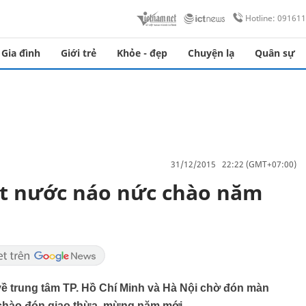
Hotline: 09161
Gia đình
Giới trẻ
Khỏe - đẹp
Chuyện lạ
Quân sự
31/12/2015 22:22 (GMT+07:00)
ất nước náo nức chào năm
về trung tâm TP. Hồ Chí Minh và Hà Nội chờ đón màn
 chào đón giao thừa, mừng năm mới.